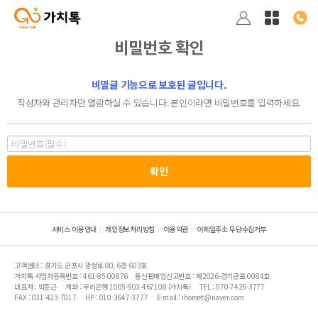
비밀번호 확인
비밀글 기능으로 보호된 글입니다.
작성자와 관리자만 열람하실 수 있습니다. 본인이라면 비밀번호를 입력하세요.
서비스 이용안내
개인정보처리방침
이용약관
이메일주소 무단수집거부
고객센터 : 경기도 군포시 광정로 80, 6층 603호
가치톡 사업자등록번호 : 461-85-00876
통신판매업신고번호 : 제2026-경기군포-0084호
대표자 : 박준근
계좌 : 우리은행 1005-903-467108 (가치톡)
TEL : 070-7425-3777
FAX : 031-423-7017
HP : 010-3647-3777
E-mail : ihomet@naver.com