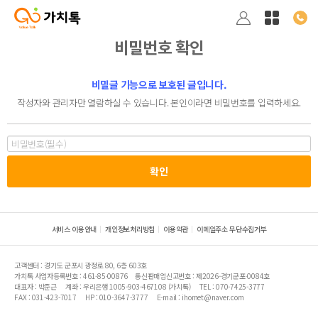
비밀번호 확인
비밀글 기능으로 보호된 글입니다.
작성자와 관리자만 열람하실 수 있습니다. 본인이라면 비밀번호를 입력하세요.
서비스 이용안내
개인정보처리방침
이용약관
이메일주소 무단수집거부
고객센터 : 경기도 군포시 광정로 80, 6층 603호
가치톡 사업자등록번호 : 461-85-00876
통신판매업신고번호 : 제2026-경기군포-0084호
대표자 : 박준근
계좌 : 우리은행 1005-903-467108 (가치톡)
TEL : 070-7425-3777
FAX : 031-423-7017
HP : 010-3647-3777
E-mail : ihomet@naver.com