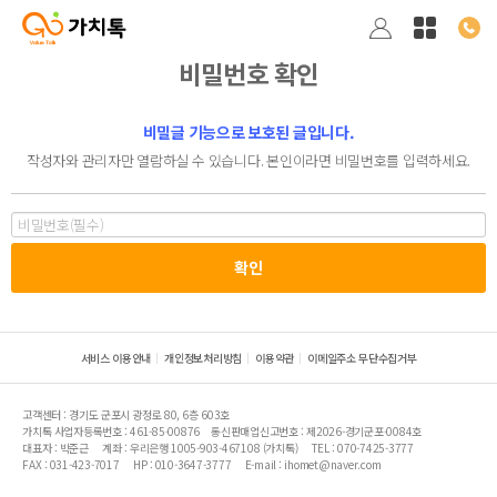
비밀번호 확인
비밀글 기능으로 보호된 글입니다.
작성자와 관리자만 열람하실 수 있습니다. 본인이라면 비밀번호를 입력하세요.
서비스 이용안내
개인정보처리방침
이용약관
이메일주소 무단수집거부
고객센터 : 경기도 군포시 광정로 80, 6층 603호
가치톡 사업자등록번호 : 461-85-00876
통신판매업신고번호 : 제2026-경기군포-0084호
대표자 : 박준근
계좌 : 우리은행 1005-903-467108 (가치톡)
TEL : 070-7425-3777
FAX : 031-423-7017
HP : 010-3647-3777
E-mail : ihomet@naver.com