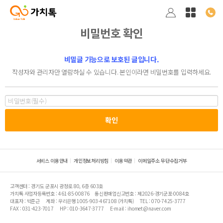
비밀번호 확인
비밀글 기능으로 보호된 글입니다.
작성자와 관리자만 열람하실 수 있습니다. 본인이라면 비밀번호를 입력하세요.
서비스 이용안내
개인정보처리방침
이용약관
이메일주소 무단수집거부
고객센터 : 경기도 군포시 광정로 80, 6층 603호
가치톡 사업자등록번호 : 461-85-00876
통신판매업신고번호 : 제2026-경기군포-0084호
대표자 : 박준근
계좌 : 우리은행 1005-903-467108 (가치톡)
TEL : 070-7425-3777
FAX : 031-423-7017
HP : 010-3647-3777
E-mail : ihomet@naver.com