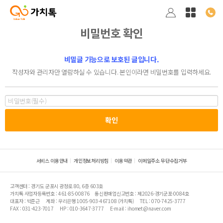
비밀번호 확인
비밀글 기능으로 보호된 글입니다.
작성자와 관리자만 열람하실 수 있습니다. 본인이라면 비밀번호를 입력하세요.
서비스 이용안내
개인정보처리방침
이용약관
이메일주소 무단수집거부
고객센터 : 경기도 군포시 광정로 80, 6층 603호
가치톡 사업자등록번호 : 461-85-00876
통신판매업신고번호 : 제2026-경기군포-0084호
대표자 : 박준근
계좌 : 우리은행 1005-903-467108 (가치톡)
TEL : 070-7425-3777
FAX : 031-423-7017
HP : 010-3647-3777
E-mail : ihomet@naver.com