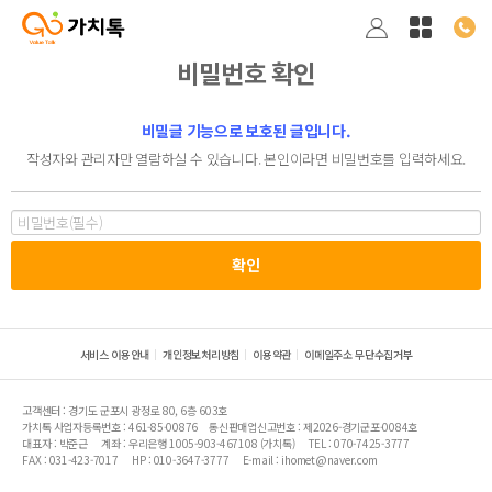
비밀번호 확인
비밀글 기능으로 보호된 글입니다.
작성자와 관리자만 열람하실 수 있습니다. 본인이라면 비밀번호를 입력하세요.
서비스 이용안내
개인정보처리방침
이용약관
이메일주소 무단수집거부
고객센터 : 경기도 군포시 광정로 80, 6층 603호
가치톡 사업자등록번호 : 461-85-00876
통신판매업신고번호 : 제2026-경기군포-0084호
대표자 : 박준근
계좌 : 우리은행 1005-903-467108 (가치톡)
TEL : 070-7425-3777
FAX : 031-423-7017
HP : 010-3647-3777
E-mail : ihomet@naver.com