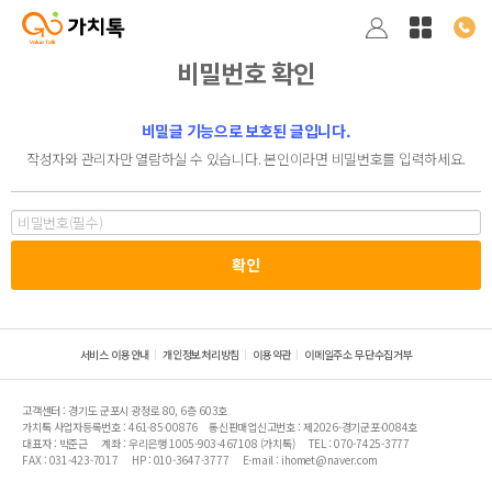
비밀번호 확인
비밀글 기능으로 보호된 글입니다.
작성자와 관리자만 열람하실 수 있습니다. 본인이라면 비밀번호를 입력하세요.
서비스 이용안내
개인정보처리방침
이용약관
이메일주소 무단수집거부
고객센터 : 경기도 군포시 광정로 80, 6층 603호
가치톡 사업자등록번호 : 461-85-00876
통신판매업신고번호 : 제2026-경기군포-0084호
대표자 : 박준근
계좌 : 우리은행 1005-903-467108 (가치톡)
TEL : 070-7425-3777
FAX : 031-423-7017
HP : 010-3647-3777
E-mail : ihomet@naver.com