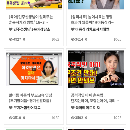
[육아]민주선생님이 알려주는
[심리치료] 놀이치료는 정말
훈육시기와 방법/ 16~3…
효과가 있을까? #아동심리…
민주선생님's육아상담소
아동심리치료사지혜쌤
4927
0
10-22
3614
0
10-23
말더듬 아동의 부모교육 영상
공격적인 아이 훈육법 _
(초기말더듬~경계선말더듬)
던지는아이, 꼬집는아이, 때리…
무지개샘언어치료
육아메이트 미오
3510
0
10-30
3502
0
10-23