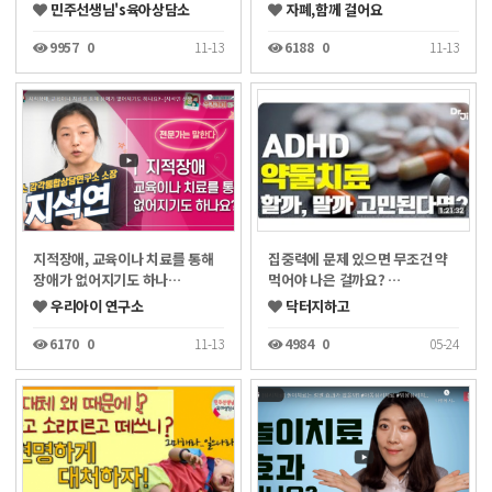
민주선생님's육아상담소
자폐,함께 걸어요
9957
0
11-13
6188
0
11-13
지적장애, 교육이나 치료를 통해
집중력에 문제 있으면 무조건 약
장애가 없어지기도 하나…
먹어야 나은 걸까요? …
우리아이 연구소
닥터지하고
6170
0
11-13
4984
0
05-24