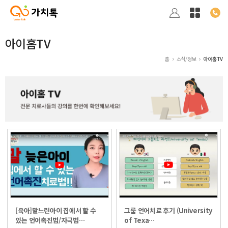
아이홈TV
홈
소식/정보
아이홈TV
[육아]말느린아이 집에서 할 수
그룹 언어치료 후기 (University
있는 언어촉진법/자극법…
of Texa…