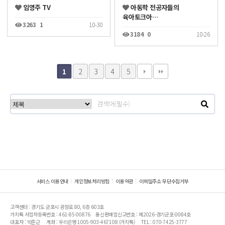
임영주 TV
아동학 전공자들의
육아토크아…
3263
1
10-30
3184
0
10-26
2
3
4
5
1
서비스 이용안내
개인정보처리방침
이용약관
이메일주소 무단수집거부
고객센터 : 경기도 군포시 광정로 80, 6층 603호
가치톡 사업자등록번호 : 461-85-00876
통신판매업신고번호 : 제2026-경기군포-0084호
대표자 : 박준근
계좌 : 우리은행 1005-903-467108 (가치톡)
TEL : 070-7425-3777