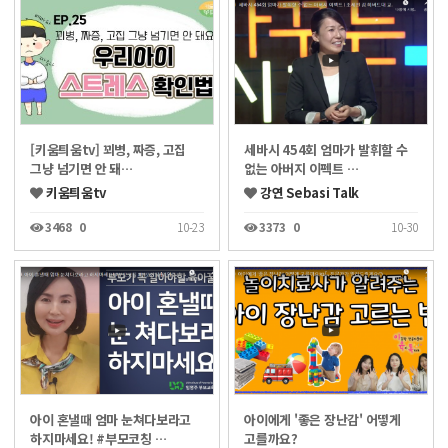
[키움틔움tv] 꾀병, 짜증, 고집
세바시 454회 엄마가 발휘할 수
그냥 넘기면 안 돼…
없는 아버지 이펙트 …
키움틔움tv
강연 Sebasi Talk
3468
0
10-23
3373
0
10-30
아이 혼낼때 엄마 눈쳐다보라고
아이에게 '좋은 장난감' 어떻게
하지마세요! #부모코칭 …
고를까요?