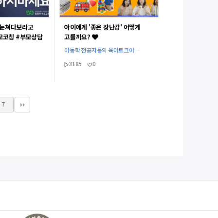
 눈쳐다보라고
아이에게 '좋은 장난감' 어떻게
모코칭 #부모상담
고를까요?
V]
아동학 전공자들의 육아토크아…
3185
0
7