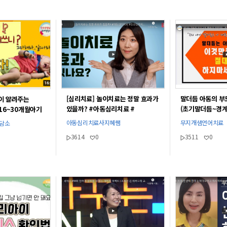
[심리치료] 놀이치료는 정말 효과가
말더듬 아동의 부
이 알려주는
있을까? #아동심리치료 #
(초기말더듬~경
16~30개월아기
임상심리치료사 #아동심리학과 #
육할 때 주의점/
아동심리치료사지혜쌤
무지개샘언어치료
상담소
아동심리상담 #아동심리상담사_
3614
0
3511
0
자격증#아동심리상담 #지혜쌤