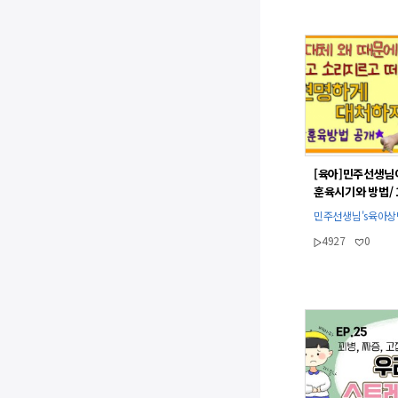
[육아]민주선생님
훈육시기와 방법/ 
더 떼쓰는 이유/훈
민주선생님's육아
민주선생님
4927
0