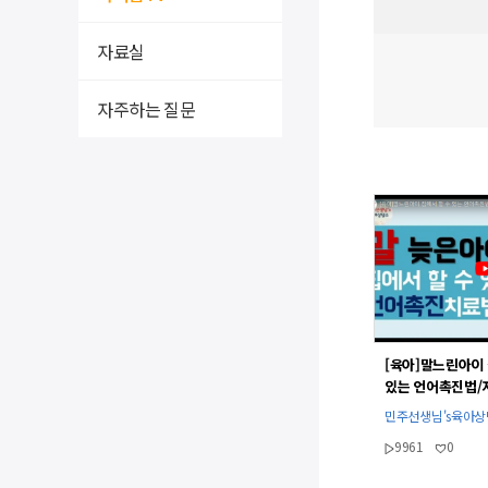
자료실
자주하는 질문
[육아]말느린아이 
있는 언어촉진법/
언어치료법/놀이법
민주선생님's육아
상호작용방법l민
9961
0