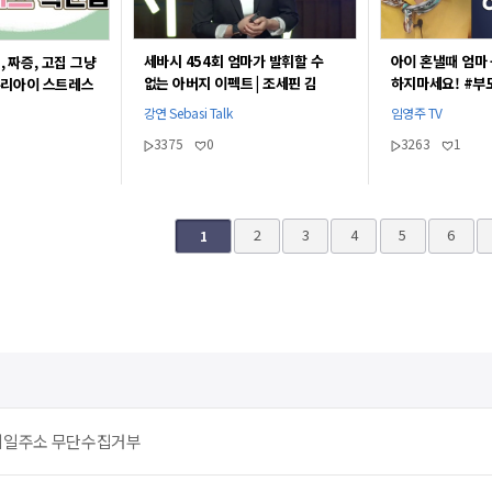
세바시 454회 엄마가 발휘할 수
아이 혼낼때 엄마
, 짜증, 고집 그냥
없는 아버지 이펙트 | 조세핀 김
하지마세요! #부
우리아이 스트레스
하버드대 교육대학원 교수
[임영주부모교육T
강연 Sebasi Talk
임영주 TV
3375
0
3263
1
끝
2
3
4
5
6
1
메일주소 무단수집거부