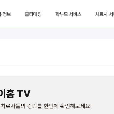
식·정보
홈티매칭
학부모 서비스
치료사 서