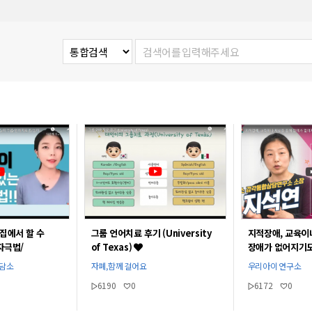
그룹 언어치료 후기 (University
지적장애, 교육이
집에서 할 수
of Texas)
장애가 없어지기도
자극법/
[지석연 선생님]
/
자폐,함께 걸어요
우리아이 연구소
상담소
주선생님l
6190
0
6172
0