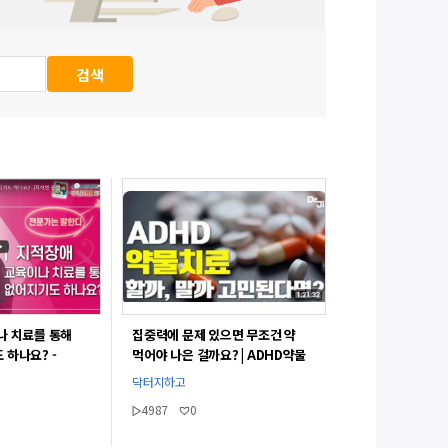
나 치료를 통해
집중력에 문제 있으면 무조건 약
 하나요? -
먹어야 나은 걸까요? | ADHD약물
치료시 꼭 고려해야 되는 부분
닥터지하고
4987
0