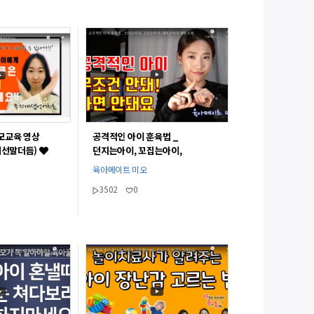
모교육 영상
공격적인 아이 훈육법 _
계선말더듬)
던지는아이, 꼬집는아이,
때리는아이 행동수정
육아메이트 미오
3502
0