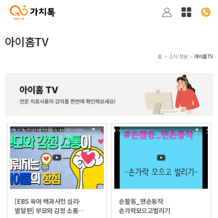
아이홈TV
홈
소식/정보
아이홈TV
[EBS 육아 백과사전 심리·
손활동_맨손동작
발달편] 부모와 감정 소통…
손가락모으고벌리기