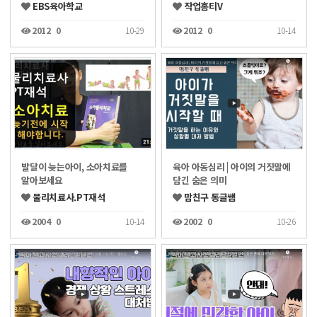
EBS육아학교
작업홈티V
2012
0
10-29
2012
0
10-14
발달이 늦는아이, 소아치료를
육아 아동심리 | 아이의 거짓말에
알아보세요
담긴 숨은 의미
물리치료사.PT재석
맘친구 동글쌤
2004
0
10-14
2002
0
10-26