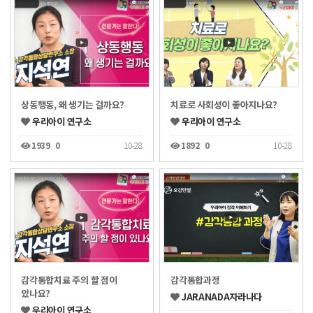
상동행동, 왜 생기는 걸까요?
치료로 사회성이 좋아지나요?
우리아이 연구소
우리아이 연구소
1939
0
10-28
1892
0
10-28
감각통합치료 주의 할 점이
감각통합과정
있나요?
JARANADA자라나다
우리아이 연구소