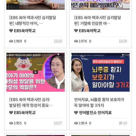
[EBS 육아 백과사전 심리발달
[EBS 육아 백과사전 심리발달
편] 내향적인 아이, …
편] 거절에 민감한 아…
EBS육아학교
EBS육아학교
1989
0
10-26
1976
0
10-29
[EBS 육아 백과사전 심리·
언어치료, 뇌졸중 환자 보호자가
발달편] 애착 형성이 중요…
꼭 알아야 할 3가지
EBS육아학교
언어발전소 언어치료
1955
0
10-27
1954
0
09-15