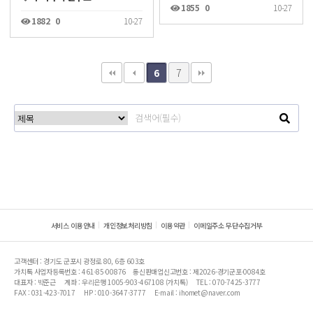
1855
0
10-27
1882
0
10-27
7
6
서비스 이용안내
개인정보처리방침
이용약관
이메일주소 무단수집거부
고객센터 : 경기도 군포시 광정로 80, 6층 603호
가치톡 사업자등록번호 : 461-85-00876
통신판매업신고번호 : 제2026-경기군포-0084호
대표자 : 박준근
계좌 : 우리은행 1005-903-467108 (가치톡)
TEL : 070-7425-3777
FAX : 031-423-7017
HP : 010-3647-3777
E-mail : ihomet@naver.com