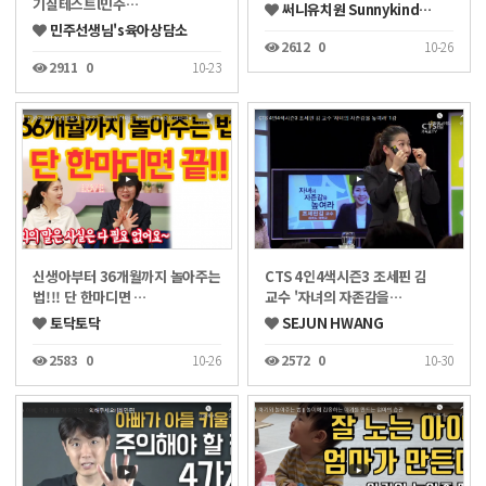
기질테스트l민주…
써니유치원 Sunnykind…
민주선생님's육아상담소
2612
0
10-26
2911
0
10-23
신생아부터 36개월까지 놀아주는
CTS 4인4색시즌3 조세핀 김
법!!! 단 한마디면 …
교수 '자녀의 자존감을…
토닥토닥
SEJUN HWANG
2583
0
10-26
2572
0
10-30