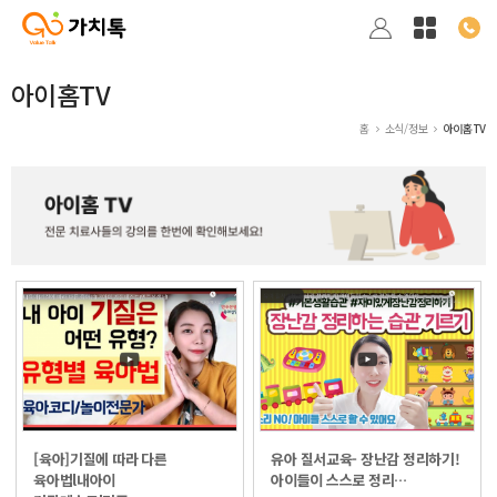
아이홈TV
홈
소식/정보
아이홈TV
[육아]기질에 따라 다른
유아 질서교육- 장난감 정리하기!
육아법l내아이
아이들이 스스로 정리…