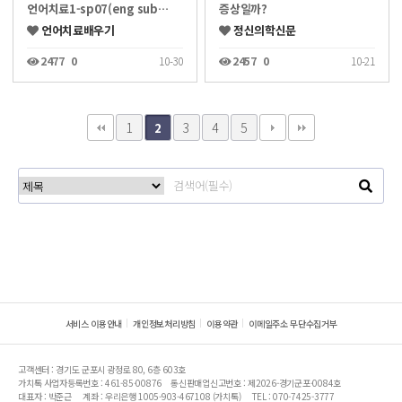
언어치료1-sp07(eng sub…
증상일까?
언어치료배우기
정신의학신문
2477
0
10-30
2457
0
10-21
1
3
4
5
2
서비스 이용안내
개인정보처리방침
이용약관
이메일주소 무단수집거부
고객센터 : 경기도 군포시 광정로 80, 6층 603호
가치톡 사업자등록번호 : 461-85-00876
통신판매업신고번호 : 제2026-경기군포-0084호
대표자 : 박준근
계좌 : 우리은행 1005-903-467108 (가치톡)
TEL : 070-7425-3777