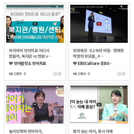
우리아이 언어치료 어디서
부모특강- 0.1%의 비밀 - 행복한
받을까, 복지관 vs 병원 v…
학생의 부모들_#…
언어발전소 언어치료
EBSCulture (EBS…
2489
0
10-30
2484
0
10-30
놀이단계와 언어자극,
말이 늦는 아이, 혹시 자폐