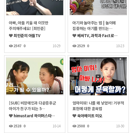
아빠, 아들 키울 때 이것만
아기와 놀아주는 법 || 놀이에
주의해주세요! [최민준]
집중하는 아기를 만드는…
최민준의 아들TV
베싸TV, 과학과 Fact로…
2547
0
10-29
2529
0
10-23
[SUB] 비장애인과 다운증후군
엄마미워! 나를 왜 낳었어! 거부적
아이가 친구가 되는 5…
표현에 대한 훈육법
himustard 하이머스타…
육아메이트 미오
2528
0
10-14
2508
0
10-30