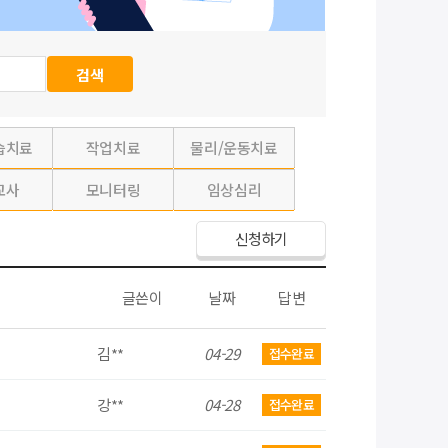
습치료
작업치료
물리/운동치료
교사
모니터링
임상심리
신청하기
글쓴이
날짜
답변
김**
04-29
접수완료
강**
04-28
접수완료