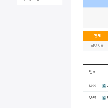
전체
ABA치료
번호
8566
8565