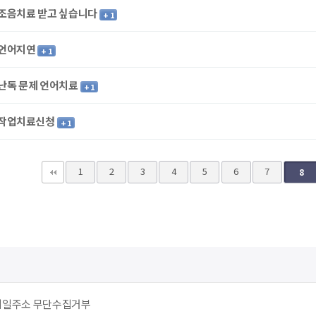
조음치료 받고 싶습니다
+ 1
언어지연
+ 1
난독 문제 언어치료
+ 1
작업치료신청
+ 1
다음
맨끝
1
2
3
4
5
6
7
8
메일주소 무단수집거부