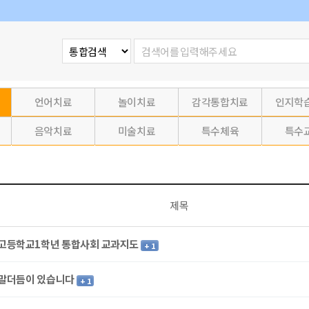
언어치료
놀이치료
감각통합치료
인지학
음악치료
미술치료
특수체육
특수
제목
고등학교1학년 통합사회 교과지도
+ 1
말더듬이 있습니다
+ 1