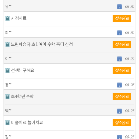
유**
06-30
1
사경치료
접수완료
최**
06-30
1
느린학습자 초1 여아 수학 홈티 신청
접수완료
이**
06-29
1
선생님구해요
접수완료
홍**
06-26
1
초4학년 수학
접수완료
백**
06-25
1
미술치료 놀이치료
접수완료
정**
06-25
1