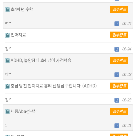
초4학년 수학
접수완료
백**
06-24
1
언어치료
접수완료
김**
06-24
1
ADHD, 불안장애 초4 남아 가정학습
접수완료
이**
06-23
1
충남 당진 인지치료 홈티 선생님 구합니다. (ADHD)
접수완료
김**
06-23
1
세종Aba선생님
접수완료
1
06-21
1