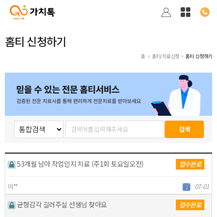
홈티 신청하기
홈
홈티/치료신청
홈티 신청하기
53개월 남아 작업인지 치료 (주1회 토요일오전)
접수완료
이**
07-01
1
균형감각 길러주실 선생님 찾아요
접수완료