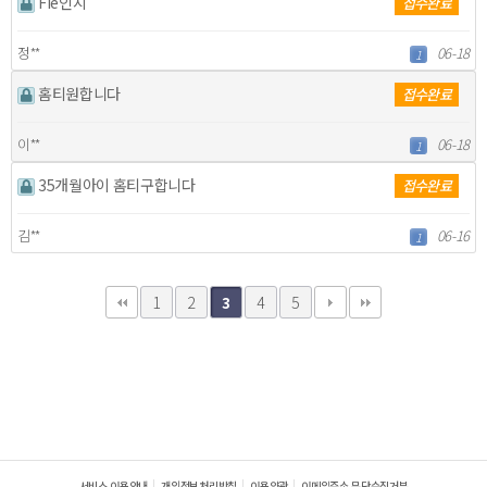
Fie인지
접수완료
정**
06-18
1
홈티원합니다
접수완료
이**
06-18
1
35개월아이 홈티구합니다
접수완료
김**
06-16
1
1
2
4
5
3
서비스 이용안내
개인정보처리방침
이용약관
이메일주소 무단수집거부