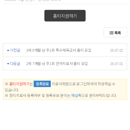
홈티지원하기
목록
이전글
3세 9개월 남 주1회 특수체육교사 홈티 모집
26.07.02
다음글
2세 7개월 남 주1회 언어치료사 홈티 모집
26.07.01
※
홈티지원하기
는
등록완료
치료사회원으로 로그인하셔야 작성하실 수
있습니다.
※ 정식치료사 등록여부 및 등록유보 문의는
채널톡
으로 문의부탁드립니다.