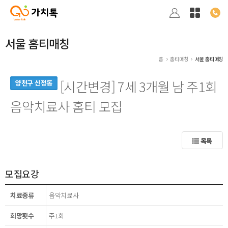
서울 홈티매칭
홈
홈티매칭
서울 홈티매칭
[시간변경] 7세 3개월 남 주1회
양천구 신정동
음악치료사 홈티 모집
목록
모집요강
치료종류
음악치료사
희망횟수
주1회