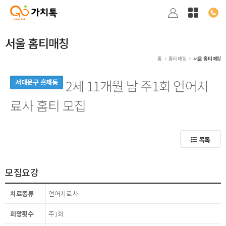
서울 홈티매칭
홈
홈티매칭
서울 홈티매칭
2세 11개월 남 주1회 언어치
서대문구 홍제동
료사 홈티 모집
목록
모집요강
치료종류
언어치료사
희망횟수
주1회