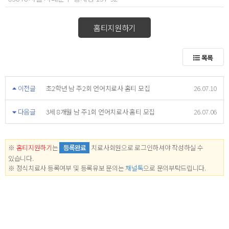
홈티지원하기
목록
이전글
초2학년 남 주2회 언어치료사 홈티 모집
26.07.10
다음글
3세 8개월 남 주1회 언어치료사 홈티 모집
26.07.06
※
홈티지원하기
는
등록완료
치료사회원으로 로그인하셔야 작성하실 수
있습니다.
※ 정식치료사 등록여부 및 등록유보 문의는
채널톡
으로 문의부탁드립니다.