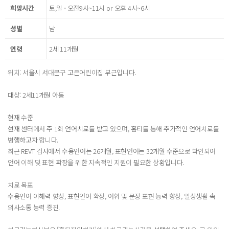
희망시간
토,일 - 오전9시~11시 or 오후 4시~6시
성별
남
연령
2세 11개월
위치: 서울시 서대문구 고은어린이집 부근입니다.
대상: 2세11개월 아동
현재 수준
현재 센터에서 주 1회 언어치료를 받고 있으며, 홈티를 통해 추가적인 언어치료를
병행하고자 합니다.
최근 REVT 검사에서 수용언어는 26개월, 표현언어는 32개월 수준으로 확인되어
언어 이해 및 표현 확장을 위한 지속적인 지원이 필요한 상황입니다.
치료 목표
수용언어 이해력 향상, 표현언어 확장, 어휘 및 문장 표현 능력 향상, 일상생활 속
의사소통 능력 증진.