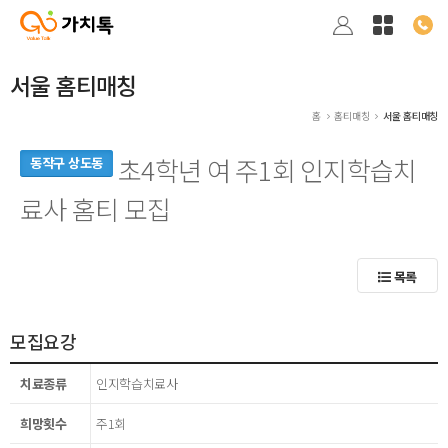
서울 홈티매칭
홈
홈티매칭
서울 홈티매칭
초4학년 여 주1회 인지학습치
동작구 상도동
료사 홈티 모집
목록
모집요강
치료종류
인지학습치료사
희망횟수
주1회