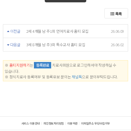
목록
이전글
2세 4개월 남 주1회 언어치료사 홈티 모집
26.06.09
다음글
3세 8개월 남 주3회 특수교사 홈티 모집
26.06.02
※
홈티지원하기
는
등록완료
치료사회원으로 로그인하셔야 작성하실 수
있습니다.
※ 정식치료사 등록여부 및 등록유보 문의는
채널톡
으로 문의부탁드립니다.
서비스 이용안내
개인정보처리방침
이용약관
이메일주소 무단수집거부