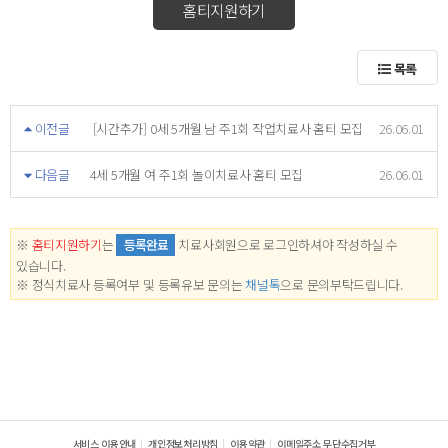
홈티지원하기
목록
이전글
[시간추가] 0세 5개월 남 주1회 작업치료사 홈티 모집
26.06.01
다음글
4세 5개월 여 주1회 놀이치료사 홈티 모집
26.06.01
※
홈티지원하기
는
등록완료
치료사회원으로 로그인하셔야 작성하실 수
있습니다.
※ 정식치료사 등록여부 및 등록유보 문의는
채널톡
으로 문의부탁드립니다.
서비스 이용안내
개인정보처리방침
이용약관
이메일주소 무단수집거부