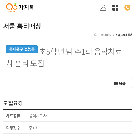
서울 홈티매칭
홈
홈티매칭
서울 홈티매칭
초5학년 남 주1회 음악치료
동대문구 전농동
사 홈티 모집
목록
모집요강
치료종류
음악치료사
희망횟수
주1회