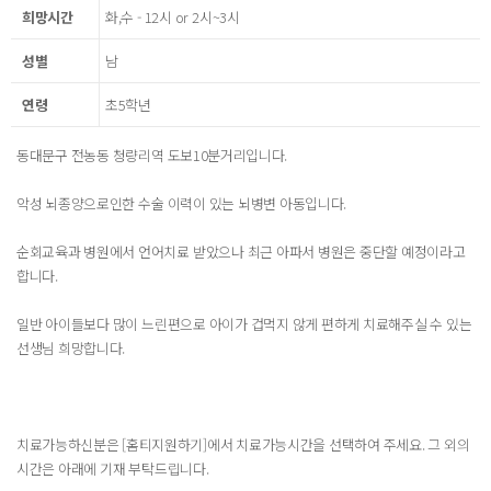
희망시간
화,수 - 12시 or 2시~3시
성별
남
연령
초5학년
동대문구 전농동 청량리역 도보10분거리입니다.
악성 뇌종양으로인한 수술 이력이 있는 뇌병변 아동입니다.
순회교육과 병원에서 언어치료 받았으나 최근 아파서 병원은 중단할 예정이라고
합니다.
일반 아이들보다 많이 느린편으로 아이가 겁먹지 않게 편하게 치료해주실 수 있는
선생님 희망합니다.
치료가능하신분은 [홈티지원하기]에서 치료가능시간을 선택하여 주세요. 그 외의
시간은 아래에 기재 부탁드립니다.