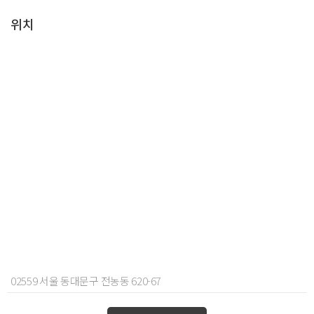
위치
02559 서울 동대문구 전농동 620-67