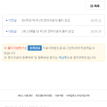
목록
이전글
초4학년 여 주1회 언어치료사 홈티 모집
26.05.21
다음글
1세 10개월 남 주1회 언어치료사 홈티 모집
26.05.19
※
홈티지원하기
는
등록완료
치료사회원으로 로그인하셔야 작성하실 수
있습니다.
※ 정식치료사 등록여부 및 등록유보 문의는
채널톡
으로 문의부탁드립니다.
서비스 이용안내
개인정보처리방침
이용약관
이메일주소 무단수집거부