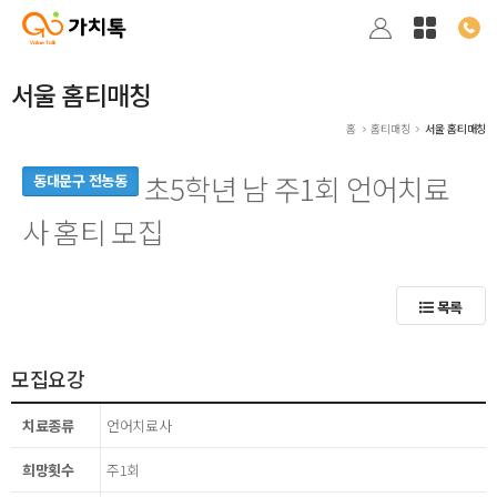
서울 홈티매칭
홈
홈티매칭
서울 홈티매칭
초5학년 남 주1회 언어치료
동대문구 전농동
사 홈티 모집
목록
모집요강
치료종류
언어치료사
희망횟수
주1회