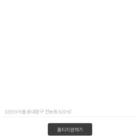
02559 서울 동대문구 전농동 620-67
홈티지원하기