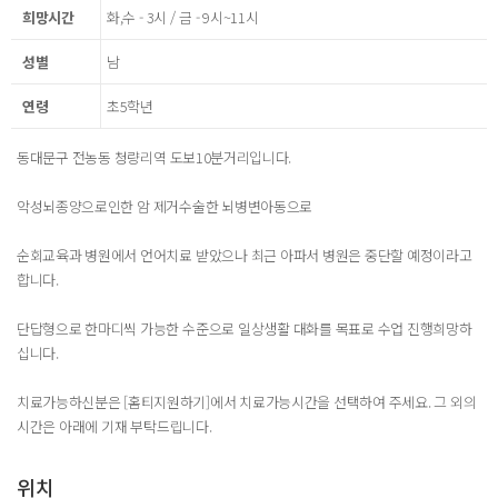
희망시간
화,수 - 3시 / 금 - 9시~11시
성별
남
연령
초5학년
동대문구 전농동 청량리역 도보10분거리입니다.
악성뇌종양으로인한 암 제거수술한 뇌병변아동으로
순회교육과 병원에서 언어치료 받았으나 최근 아파서 병원은 중단할 예정이라고
합니다.
단답형으로 한마디씩 가능한 수준으로 일상생활 대화를 목표로 수업 진행희망하
십니다.
치료가능하신분은 [홈티지원하기]에서 치료가능시간을 선택하여 주세요. 그 외의
시간은 아래에 기재 부탁드립니다.
위치