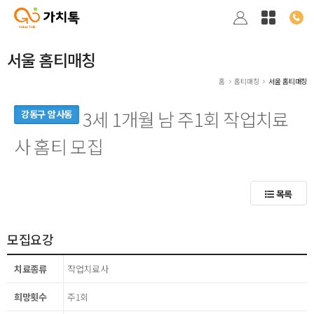
서울 홈티매칭
홈
홈티매칭
서울 홈티매칭
3세 1개월 남 주1회 작업치료
강동구 암사동
사 홈티 모집
목록
모집요강
치료종류
작업치료사
희망횟수
주1회