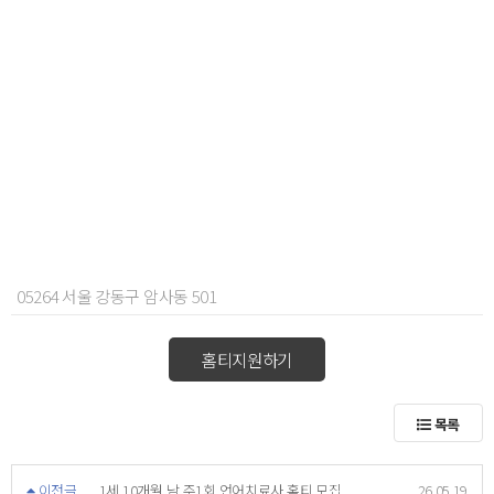
05264 서울 강동구 암사동 501
홈티지원하기
목록
이전글
1세 10개월 남 주1회 언어치료사 홈티 모집
26.05.19