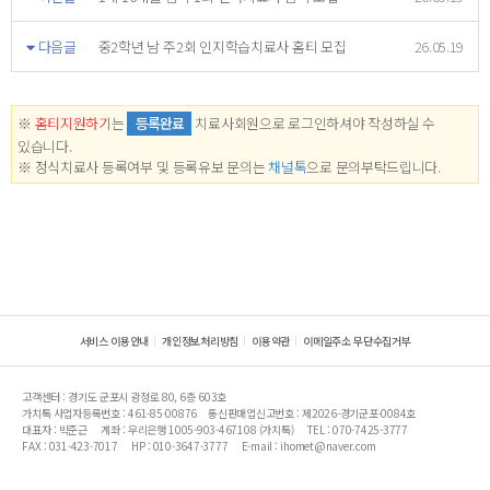
다음글
중2학년 남 주2회 인지학습치료사 홈티 모집
26.05.19
※
홈티지원하기
는
등록완료
치료사회원으로 로그인하셔야 작성하실 수
있습니다.
※ 정식치료사 등록여부 및 등록유보 문의는
채널톡
으로 문의부탁드립니다.
서비스 이용안내
개인정보처리방침
이용약관
이메일주소 무단수집거부
고객센터 : 경기도 군포시 광정로 80, 6층 603호
가치톡 사업자등록번호 : 461-85-00876
통신판매업신고번호 : 제2026-경기군포-0084호
대표자 : 박준근
계좌 : 우리은행 1005-903-467108 (가치톡)
TEL : 070-7425-3777
FAX : 031-423-7017
HP : 010-3647-3777
E-mail : ihomet@naver.com