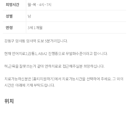
희망시간
월~목 - 4시~7시
성별
남
연령
3세 1개월
강동구 암사동 암사역 도보 5분거리입니다.
현재 언어치료2,감통1, ABA2 진행중으로 무발화수준이라고 합ㅇ니다.
혀,근육을 잘못쓰는거 같아 연하치료로 접근해주실분 희망하십니다.
치료가능하신분은 [홈티지원하기]에서 치료가능시간을 선택하여 주세요. 그 외의
시간은 아래에 기재 부탁드립니다.
위치