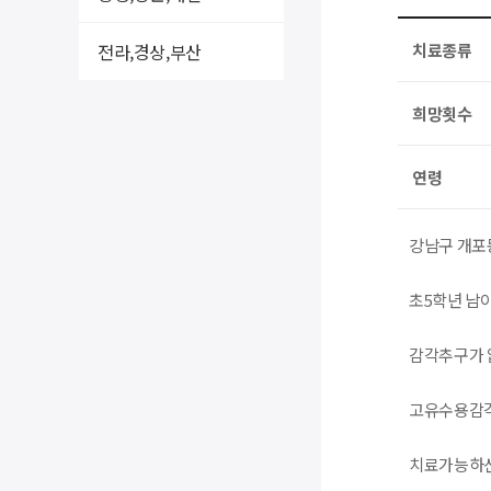
전라,경상,부산
치료종류
희망횟수
연령
강남구 개포
초5학년 남
감각추구가 
고유수용감각
치료가능하신