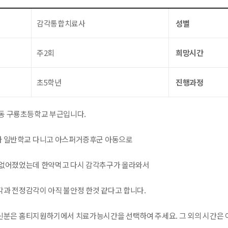
감각통합치료사
성별
주2회
희망시간
초5학년
진행과정
동 구룡초등학교 부근입니다.
아 일반학교 다니고 아스퍼거증후군 아동으로
없어졌었는데 한약먹고 다시 감각추구가 올라와서
과 전정감각이 아직 불안정 한것 같다고 합니다.
분은 홈티지원하기에서 치료가능시간을 선택하여 주세요. 그 외의 시간은 