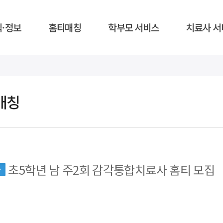
식·정보
홈티매칭
학부모 서비스
치료사 서
매칭
초5학년 남 주2회 감각통합치료사 홈티 모집
동