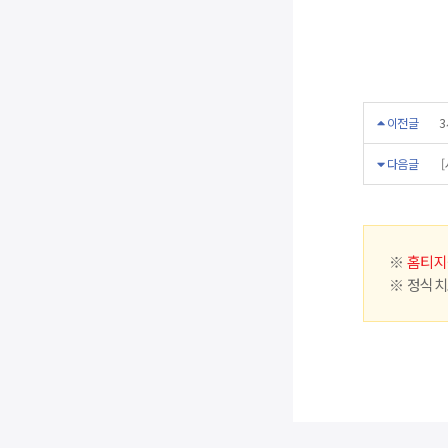
이전글
3
다음글
[
※
홈티지
※ 정식치