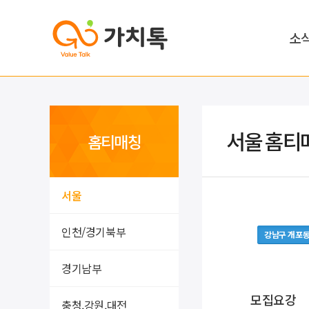
소
서울 홈티
홈티매칭
서울
인천/경기북부
강남구 개포
경기남부
모집요강
충청,강원,대전