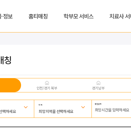
식·정보
홈티매칭
학부모 서비스
치료사 서
매칭
인천/경기 북부
경기남부
통합검색
지 역
 선택하세요
희망지역을 선택하세요