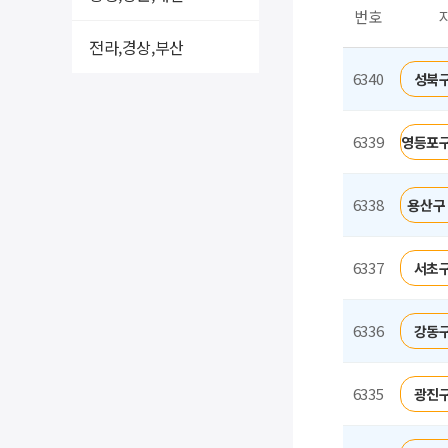
번호
전라,경상,부산
6340
성북구
6339
영등포구
6338
용산구
6337
서초구
6336
강동구
6335
광진구