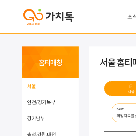
소
서울 홈티
홈티매칭
서울
서울
인천/경기북부
치료종류
희망치료를
경기남부
충청,강원,대전