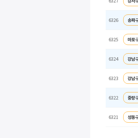
6327
강서구
6326
송파구
6325
마포구
6324
강남구
6323
강남구
6322
중랑구
6321
성동구