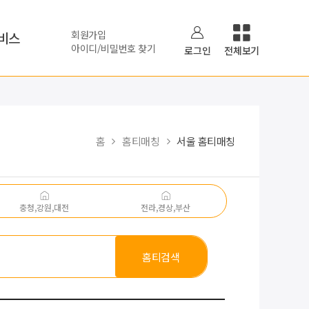
회원가입
비스
아이디/비밀번호 찾기
로그인
전체보기
홈
홈티매칭
서울 홈티매칭
충청,강원,대전
전라,경상,부산