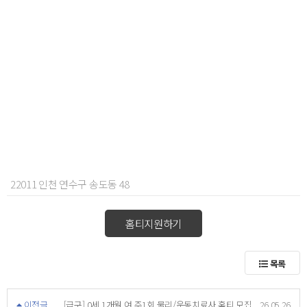
22011 인천 연수구 송도동 48
홈티지원하기
목록
이전글
[급구] 0세 1개월 여 주1회 물리/운동치료사 홈티 모집
26.05.26