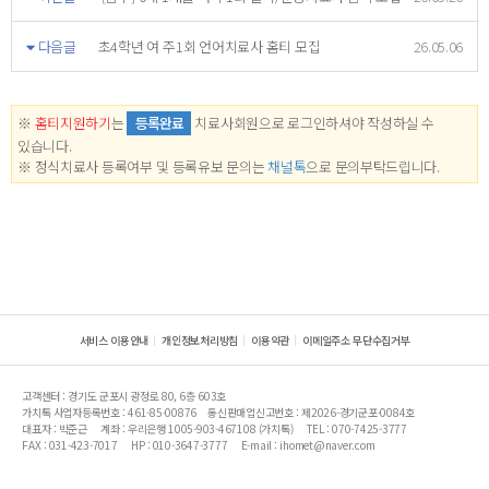
다음글
초4학년 여 주1회 언어치료사 홈티 모집
26.05.06
※
홈티지원하기
는
등록완료
치료사회원으로 로그인하셔야 작성하실 수
있습니다.
※ 정식치료사 등록여부 및 등록유보 문의는
채널톡
으로 문의부탁드립니다.
서비스 이용안내
개인정보처리방침
이용약관
이메일주소 무단수집거부
고객센터 : 경기도 군포시 광정로 80, 6층 603호
가치톡 사업자등록번호 : 461-85-00876
통신판매업신고번호 : 제2026-경기군포-0084호
대표자 : 박준근
계좌 : 우리은행 1005-903-467108 (가치톡)
TEL : 070-7425-3777
FAX : 031-423-7017
HP : 010-3647-3777
E-mail : ihomet@naver.com