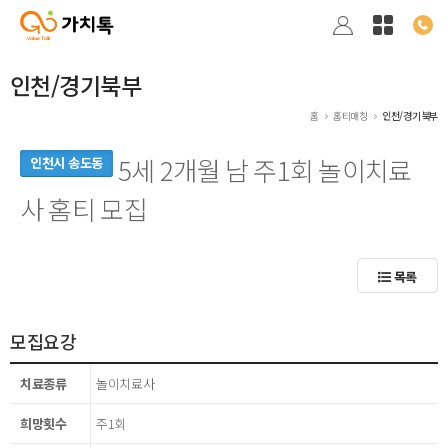
인천/경기북부
홈
홈티매칭
인천/경기북부
5세 2개월 남 주1회 놀이치료
인천시 송도동
사 홈티 모집
목록
모집요강
치료종류
놀이치료사
희망횟수
주1회