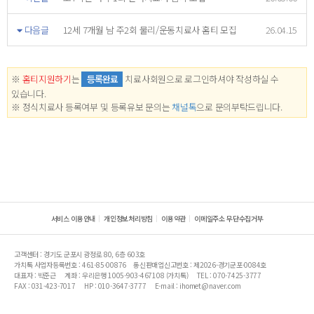
다음글
12세 7개월 남 주2회 물리/운동치료사 홈티 모집
26.04.15
※
홈티지원하기
는
등록완료
치료사회원으로 로그인하셔야 작성하실 수
있습니다.
※ 정식치료사 등록여부 및 등록유보 문의는
채널톡
으로 문의부탁드립니다.
서비스 이용안내
개인정보처리방침
이용약관
이메일주소 무단수집거부
고객센터 : 경기도 군포시 광정로 80, 6층 603호
가치톡 사업자등록번호 : 461-85-00876
통신판매업신고번호 : 제2026-경기군포-0084호
대표자 : 박준근
계좌 : 우리은행 1005-903-467108 (가치톡)
TEL : 070-7425-3777
FAX : 031-423-7017
HP : 010-3647-3777
E-mail : ihomet@naver.com