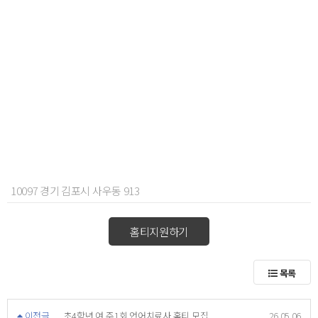
10097 경기 김포시 사우동 913
홈티지원하기
목록
이전글
초4학년 여 주1회 언어치료사 홈티 모집
26.05.06