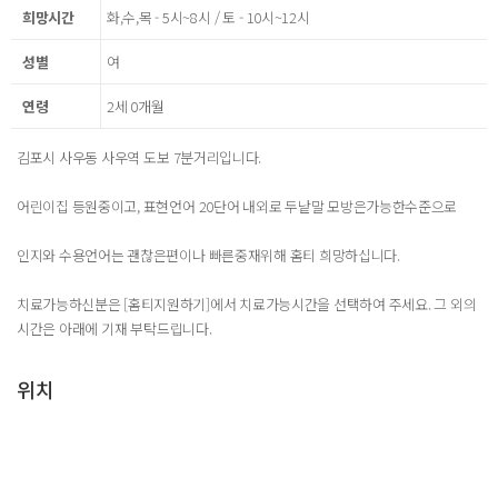
희망시간
화,수,목 - 5시~8시 / 토 - 10시~12시
성별
여
연령
2세 0개월
김포시 사우동 사우역 도보 7분거리입니다.
어린이집 등원중이고, 표현언어 20단어 내외로 두낱말 모방은가능한수준으로
인지와 수용언어는 괜찮은편이나 빠른중재위해 홈티 희망하십니다.
치료가능하신분은 [홈티지원하기]에서 치료가능시간을 선택하여 주세요. 그 외의
시간은 아래에 기재 부탁드립니다.
위치