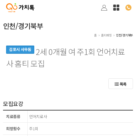
인천/경기북부
홈
홈티매칭
인천/경기북부
2세 0개월 여 주1회 언어치료
김포시 사우동
사 홈티 모집
목록
모집요강
치료종류
언어치료사
희망횟수
주1회