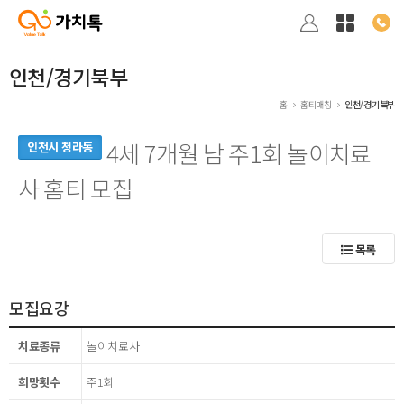
인천/경기북부
홈
홈티매칭
인천/경기북부
4세 7개월 남 주1회 놀이치료
인천시 청라동
사 홈티 모집
목록
모집요강
치료종류
놀이치료사
희망횟수
주1회