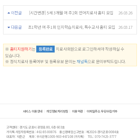
이전글
[시간변경] 5세 3개월 여 주2회 언어치료사 홈티 모집
26.03.26
다음글
초1학년 여 주1회 인지학습치료사, 특수교사 홈티 모집
26.03.17
※
홈티지원하기
는
등록완료
치료사회원으로 로그인하셔야 작성하실 수
있습니다.
※ 정식치료사 등록여부 및 등록유보 문의는
채널톡
으로 문의부탁드립니다.
서비스 이용안내
개인정보처리방침
이용약관
이메일주소 무단수집거부
고객센터 : 경기도 군포시 광정로 80, 6층 603호
가치톡 사업자등록번호 : 461-85-00876
통신판매업신고번호 : 제2026-경기군포-0084호
대표자 : 박준근
계좌 : 우리은행 1005-903-467108 (가치톡)
TEL : 070-7425-3777