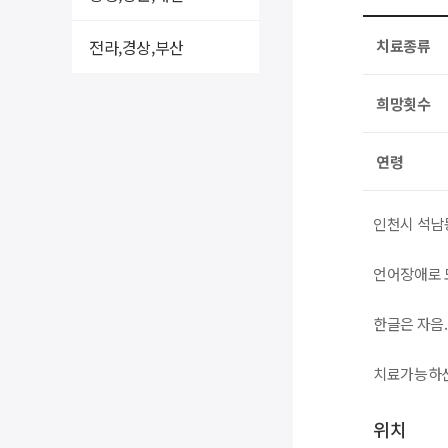
전라,경상,부산
치료종류
희망횟수
연령
인천시 석남
언어장애로 
한글은 자음
치료가능하신
위치