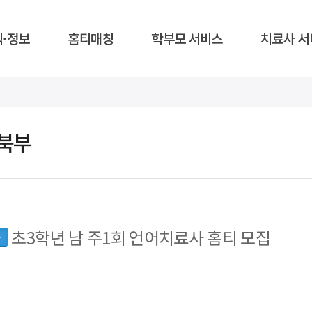
식·정보
홈티매칭
학부모 서비스
치료사 서
북부
초3학년 남 주1회 언어치료사 홈티 모집
동