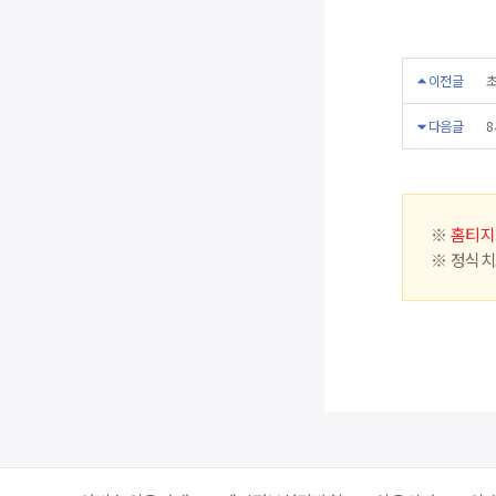
이전글
초
다음글
8
※
홈티지
※ 정식치