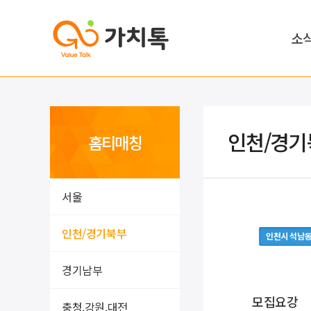
소
인천/경기
홈티매칭
서울
인천/경기북부
인천시 석남
경기남부
모집요강
충청,강원,대전