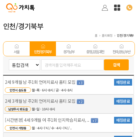
인천/경기북부
홈
홈티매칭
인천/경기북부
서울
인천/경기 북부
경기남부
충청,강원,대전
전라,경상,부산
2세 9개월 남 주1회 언어치료사 홈티 모집
매칭완료
+ 3
월~목 - 6시~8시 / 금 - 4시~8시
인천시 송도동
2세 3개월 남 주2회 언어치료사 홈티 모집
매칭완료
+ 2
월~일 - 10시~8시
남양주시 화도읍
[시간변경] 4세 9개월 여 주1회 인지학습치료사, ..
매칭완료
+ 7
월 - 4시~7시 / 수 - 4시~7시 / ..
인천시 가정동