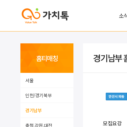
소
경기남부 
홈티매칭
서울
인천/경기북부
안산시 와동
경기남부
모집요강
충청,강원,대전