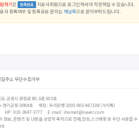
원하기
은
치료사회원으로 로그인하셔야 작성하실 수 있습니다.
등록완료
료사 등록여부 및 등록유보 문의는
채널톡
으로 문의부탁드립니다.
메일주소 무단수집거부
도 군포시 광정로 80, 6층 603호
6-경기군포-0084호
계좌 : 우리은행 1005-903-467108 (가치톡)
HP : 010-3647-3777
E-mail : ihomet@naver.com
 정보, 콘텐츠 및 UI등을 상업적 목적으로 전재,전송,스크래핑 등 무단 사용할 
ed.