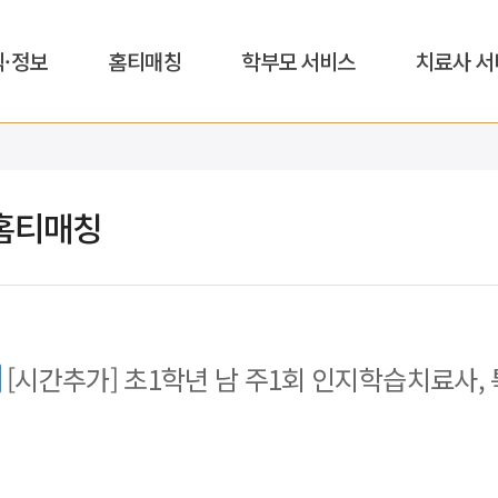
식·정보
홈티매칭
학부모 서비스
치료사 서
홈티매칭
[시간추가] 초1학년 남 주1회 인지학습치료사,