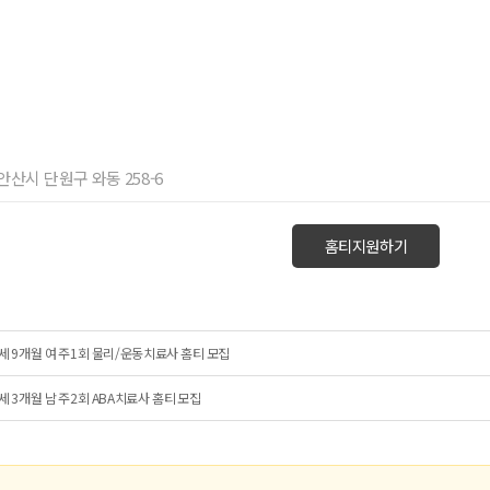
 안산시 단원구 와동 258-6
홈티지원하기
세 9개월 여 주1회 물리/운동치료사 홈티 모집
세 3개월 남 주2회 ABA치료사 홈티 모집