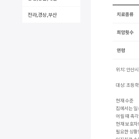
전라,경상,부산
치료종류
희망횟수
연령
위치: 안산
대상: 초등학
현재 수준
집에서는 일
어릴 때 촉
현재 보호자
필요한 상황