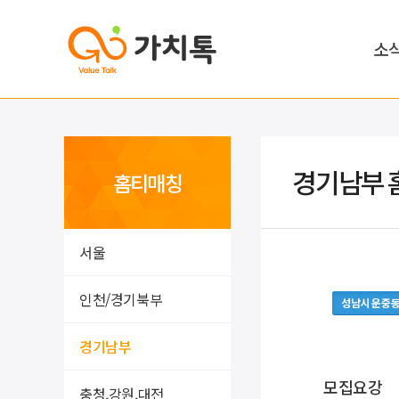
소
경기남부 
홈티매칭
서울
인천/경기북부
성남시 운중
경기남부
모집요강
충청,강원,대전