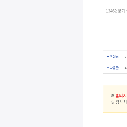
13462 경
이전글
6
다음글
4
※
홈티지
※ 정식치