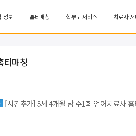
식·정보
홈티매칭
학부모 서비스
치료사 서
홈티매칭
[시간추가] 5세 4개월 남 주1회 언어치료사 홈
동