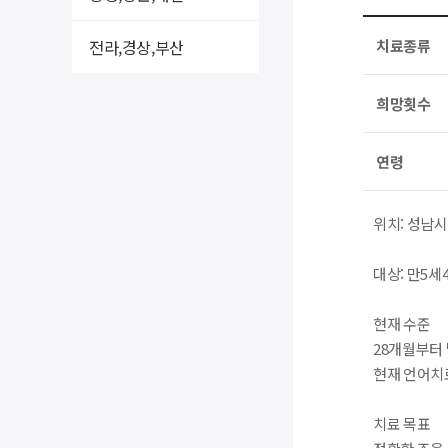
전라,경상,부산
치료종류
희망횟수
연령
위치: 성남
대상: 만5세
현재 수준
28개월부터
현재 언어치료
치료 목표