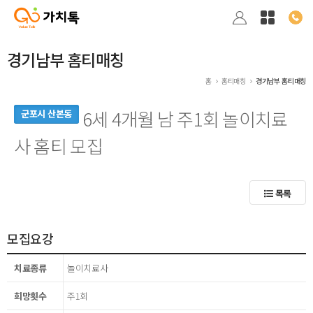
경기남부 홈티매칭
홈
홈티매칭
경기남부 홈티매칭
6세 4개월 남 주1회 놀이치료
군포시 산본동
사 홈티 모집
목록
모집요강
치료종류
놀이치료사
희망횟수
주1회