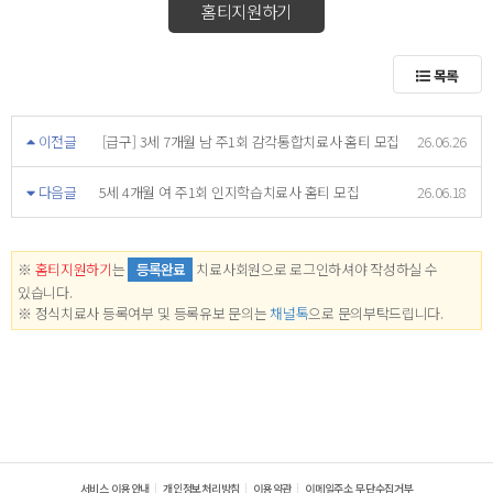
홈티지원하기
목록
이전글
[급구] 3세 7개월 남 주1회 감각통합치료사 홈티 모집
26.06.26
다음글
5세 4개월 여 주1회 인지학습치료사 홈티 모집
26.06.18
※
홈티지원하기
는
등록완료
치료사회원으로 로그인하셔야 작성하실 수
있습니다.
※ 정식치료사 등록여부 및 등록유보 문의는
채널톡
으로 문의부탁드립니다.
서비스 이용안내
개인정보처리방침
이용약관
이메일주소 무단수집거부