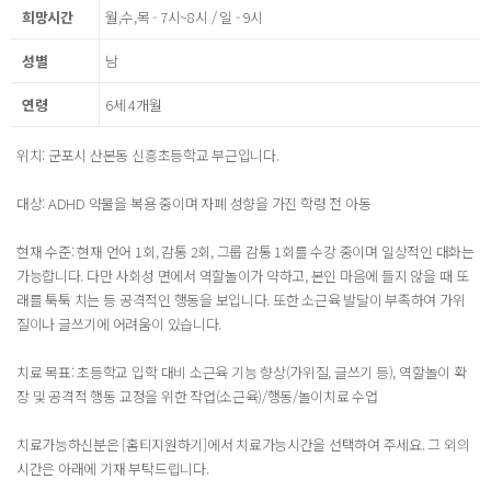
희망시간
월,수,목 - 7시~8시 / 일 - 9시
성별
남
연령
6세 4개월
위치: 군포시 산본동 신흥초등학교 부근입니다.
대상: ADHD 약물을 복용 중이며 자폐 성향을 가진 학령 전 아동
현재 수준: 현재 언어 1회, 감통 2회, 그룹 감통 1회를 수강 중이며 일상적인 대화는
가능합니다. 다만 사회성 면에서 역할놀이가 약하고, 본인 마음에 들지 않을 때 또
래를 툭툭 치는 등 공격적인 행동을 보입니다. 또한 소근육 발달이 부족하여 가위
질이나 글쓰기에 어려움이 있습니다.
치료 목표: 초등학교 입학 대비 소근육 기능 향상(가위질, 글쓰기 등), 역할놀이 확
장 및 공격적 행동 교정을 위한 작업(소근육)/행동/놀이치료 수업
치료가능하신분은 [홈티지원하기]에서 치료가능시간을 선택하여 주세요. 그 외의
시간은 아래에 기재 부탁드립니다.