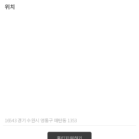
위치
16543 경기 수원시 영통구 매탄동 1353
홈티지원하기