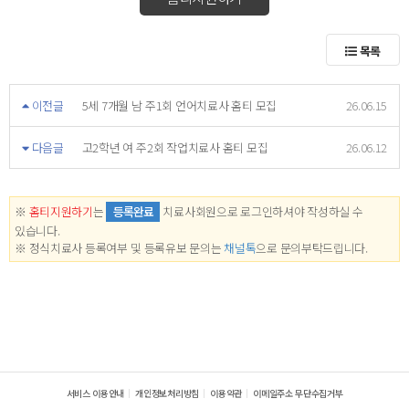
목록
이전글
5세 7개월 남 주1회 언어치료사 홈티 모집
26.06.15
다음글
고2학년 여 주2회 작업치료사 홈티 모집
26.06.12
※
홈티지원하기
는
등록완료
치료사회원으로 로그인하셔야 작성하실 수
있습니다.
※ 정식치료사 등록여부 및 등록유보 문의는
채널톡
으로 문의부탁드립니다.
서비스 이용안내
개인정보처리방침
이용약관
이메일주소 무단수집거부