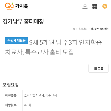
경기남부 홈티매칭
홈
홈티매칭
경기남부 홈티매칭
9세 5개월 남 주3회 인지학습
수원시 매탄동
치료사, 특수교사 홈티 모집
목록
모집요강
치료종류
인지학습치료사, 특수교사
희망횟수
주3회