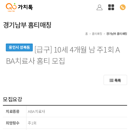
경기남부 홈티매칭
홈
홈티매칭
경기남부 홈티매칭
[급구] 10세 4개월 남 주1회 A
용인시 성복동
BA치료사 홈티 모집
목록
모집요강
치료종류
ABA치료사
희망횟수
주1회