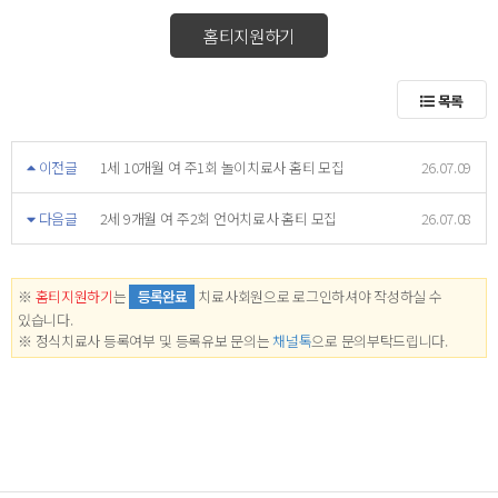
홈티지원하기
목록
이전글
1세 10개월 여 주1회 놀이치료사 홈티 모집
26.07.09
다음글
2세 9개월 여 주2회 언어치료사 홈티 모집
26.07.08
※
홈티지원하기
는
등록완료
치료사회원으로 로그인하셔야 작성하실 수
있습니다.
※ 정식치료사 등록여부 및 등록유보 문의는
채널톡
으로 문의부탁드립니다.