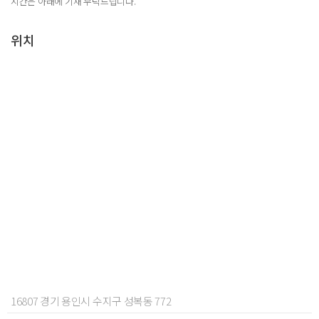
시간은 아래에 기재 부탁드립니다.
위치
16807 경기 용인시 수지구 성복동 772