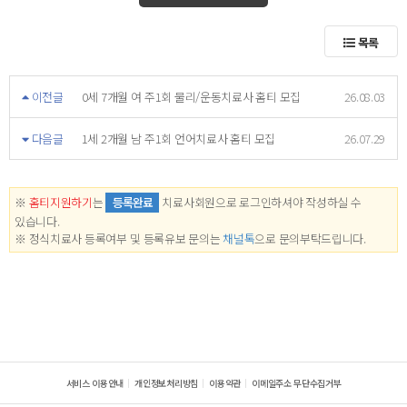
목록
이전글
0세 7개월 여 주1회 물리/운동치료사 홈티 모집
26.08.03
다음글
1세 2개월 남 주1회 언어치료사 홈티 모집
26.07.29
※
홈티지원하기
는
등록완료
치료사회원으로 로그인하셔야 작성하실 수
있습니다.
※ 정식치료사 등록여부 및 등록유보 문의는
채널톡
으로 문의부탁드립니다.
서비스 이용안내
개인정보처리방침
이용약관
이메일주소 무단수집거부