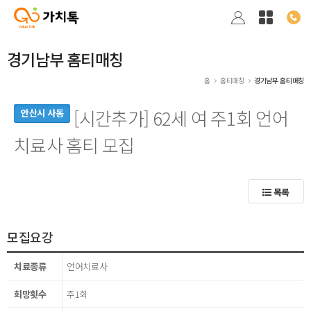
경기남부 홈티매칭
홈
홈티매칭
경기남부 홈티매칭
[시간추가] 62세 여 주1회 언어
안산시 사동
치료사 홈티 모집
목록
모집요강
치료종류
언어치료사
희망횟수
주1회