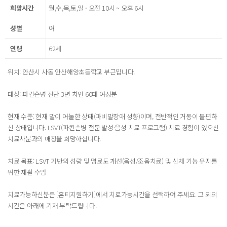
희망시간
월,수,목,토,일 - 오전 10시 ~ 오후 6시
성별
여
연령
62세
위치: 안산시 사동 안산해양초등학교 부근입니다.
대상: 파킨슨병 진단 3년 차인 60대 여성분
현재 수준: 현재 말이 어눌한 상태(마비말장애 성향)이며, 전반적인 거동이 불편하
신 상태입니다. LSVT(파킨슨병 전문 발성·음성 치료 프로그램) 치료 경험이 있으신
치료사분과의 매칭을 희망하십니다.
치료 목표: LSVT 기반의 성량 및 명료도 개선(음성/조음치료) 및 신체 기능 유지를
위한 재활 수업
치료가능하신분은 [홈티지원하기]에서 치료가능시간을 선택하여 주세요. 그 외의
시간은 아래에 기재 부탁드립니다.