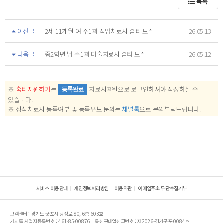
목록
이전글
2세 11개월 여 주1회 작업치료사 홈티 모집
26.05.13
다음글
중2학년 남 주1회 미술치료사 홈티 모집
26.05.12
※
홈티지원하기
는
등록완료
치료사회원으로 로그인하셔야 작성하실 수
있습니다.
※ 정식치료사 등록여부 및 등록유보 문의는
채널톡
으로 문의부탁드립니다.
서비스 이용안내
개인정보처리방침
이용약관
이메일주소 무단수집거부
고객센터 : 경기도 군포시 광정로 80, 6층 603호
가치톡 사업자등록번호 : 461-85-00876
통신판매업신고번호 : 제2026-경기군포-0084호