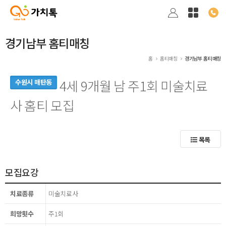
경기남부 홈티매칭
홈
홈티매칭
경기남부 홈티매칭
4세 9개월 남 주1회 미술치료
수원시 매탄동
사 홈티 모집
목록
모집요강
치료종류
미술치료사
희망횟수
주1회