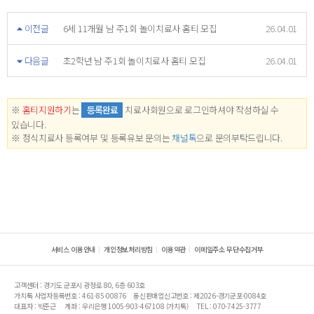
이전글
6세 11개월 남 주1회 놀이치료사 홈티 모집
26.04.01
다음글
초2학년 남 주1회 놀이치료사 홈티 모집
26.04.01
※
홈티지원하기
는
등록완료
치료사회원으로 로그인하셔야 작성하실 수
있습니다.
※ 정식치료사 등록여부 및 등록유보 문의는
채널톡
으로 문의부탁드립니다.
서비스 이용안내
개인정보처리방침
이용약관
이메일주소 무단수집거부
고객센터 : 경기도 군포시 광정로 80, 6층 603호
가치톡 사업자등록번호 : 461-85-00876
통신판매업신고번호 : 제2026-경기군포-0084호
대표자 : 박준근
계좌 : 우리은행 1005-903-467108 (가치톡)
TEL : 070-7425-3777