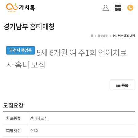
경기남부 홈티매칭
홈
홈티매칭
경기남부 홈티매칭
5세 6개월 여 주1회 언어치료
과천시 중앙동
사 홈티 모집
목록
모집요강
치료종류
언어치료사
희망횟수
주1회