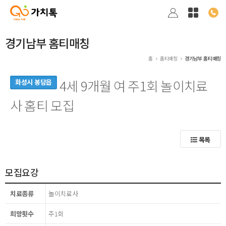
경기남부 홈티매칭
홈
홈티매칭
경기남부 홈티매칭
4세 9개월 여 주1회 놀이치료
화성시 봉담읍
사 홈티 모집
목록
모집요강
치료종류
놀이치료사
희망횟수
주1회