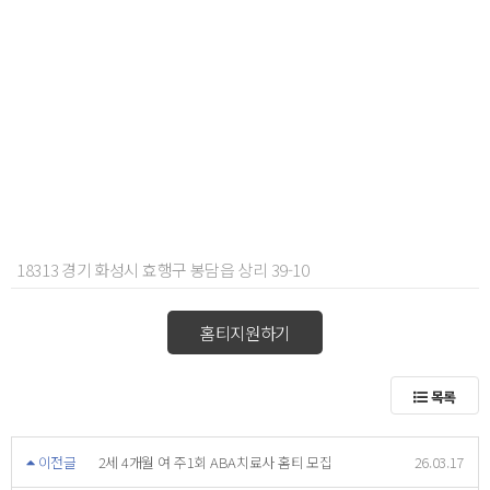
18313 경기 화성시 효행구 봉담읍 상리 39-10
홈티지원하기
목록
이전글
2세 4개월 여 주1회 ABA치료사 홈티 모집
26.03.17