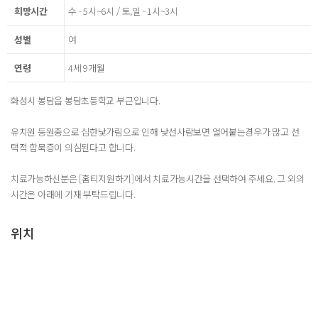
희망시간
수 - 5시~6시 / 토,일 - 1시~3시
성별
여
연령
4세 9개월
화성시 봉담읍 봉담초등학교 부근입니다.
유치원 등원중으로 심한낯가림으로 인해 낯선사람보면 얼어붙는경우가 많고 선
택적 함묵증이 의심된다고 합니다.
치료가능하신분은 [홈티지원하기]에서 치료가능시간을 선택하여 주세요. 그 외의
시간은 아래에 기재 부탁드립니다.
위치