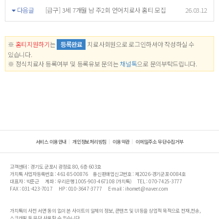
다음글
[급구] 3세 7개월 남 주2회 언어치료사 홈티 모집
26.03.12
※
홈티지원하기
는
등록완료
치료사회원으로 로그인하셔야 작성하실 수
있습니다.
※ 정식치료사 등록여부 및 등록유보 문의는
채널톡
으로 문의부탁드립니다.
서비스 이용안내
개인정보처리방침
이용약관
이메일주소 무단수집거부
고객센터 : 경기도 군포시 광정로 80, 6층 603호
가치톡 사업자등록번호 : 461-85-00876
통신판매업신고번호 : 제2026-경기군포-0084호
대표자 : 박준근
계좌 : 우리은행 1005-903-467108 (가치톡)
TEL : 070-7425-3777
FAX : 031-423-7017
HP : 010-3647-3777
E-mail : ihomet@naver.com
가치톡의 사전 서면 동의 없이 본 사이트의 일체의 정보, 콘텐츠 및 UI등을 상업적 목적으로 전재,전송,
스크래핑 등 무단 사용할 수 없습니다