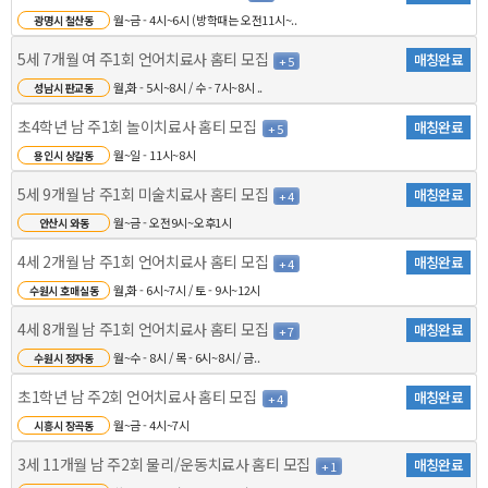
월~금 - 4시~6시 (방학때는 오전11시~..
광명시 철산동
5세 7개월 여 주1회 언어치료사 홈티 모집
매칭완료
+ 5
월,화 - 5시~8시 / 수 - 7시~8시 ..
성남시 판교동
초4학년 남 주1회 놀이치료사 홈티 모집
매칭완료
+ 5
월~일 - 11시~8시
용인시 상갈동
5세 9개월 남 주1회 미술치료사 홈티 모집
매칭완료
+ 4
월~금 - 오전9시~오후1시
안산시 와동
4세 2개월 남 주1회 언어치료사 홈티 모집
매칭완료
+ 4
월,화 - 6시~7시 / 토 - 9시~12시
수원시 호매실동
4세 8개월 남 주1회 언어치료사 홈티 모집
매칭완료
+ 7
월~수 - 8시 / 목 - 6시~8시 / 금..
수원시 정자동
초1학년 남 주2회 언어치료사 홈티 모집
매칭완료
+ 4
월~금 - 4시~7시
시흥시 장곡동
3세 11개월 남 주2회 물리/운동치료사 홈티 모집
매칭완료
+ 1