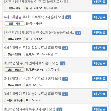
[시간변경] 3세 5개월 여 주1회 놀이치료사 홈티 ..
매칭완료
월~금 - 4시~5시 혹은 7시~8시
안산시 사동
6세 6개월 남 주1회 특수체육교사 홈티 모집
매칭완료
+ 2
월~목 - 4시~5시
안산시 사동
[시간변경] 1세 10개월 여 주1회 물리/운동치료사..
매칭완료
+ 1
월~금 - 5시~6시
평택시 비전동
4세 3개월 남 주1회 작업치료사 홈티 모집
매칭완료
+ 4
월,화,목 - 3시~7시 / 수,금 - 12..
성남시 신흥동
초1학년 남 주1회 언어치료사 홈티 모집
매칭완료
+ 6
월,화,금 - 2시~6시 / 수,목 - 3시..
안양시 평촌동
3세 8개월 남 주2회 작업치료사 홈티 모집
매칭완료
+ 2
화,수 - 6시~7시
성남시 야탑동
3세 1개월 여 주1회 놀이치료사 홈티 모집
매칭완료
+ 1
토 - 10시~4시
수원시 호매실동
초1학년 남 주4회 특수교사 홈티 모집
매칭완료
+ 5