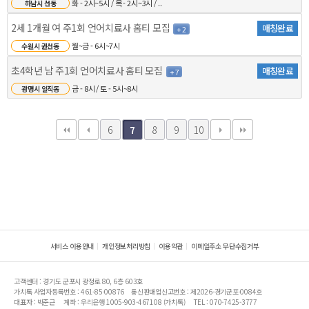
화 - 2시~5시 / 목 - 2시~3시 / ..
하남시 선동
2세 1개월 여 주1회 언어치료사 홈티 모집
매칭완료
+ 2
월~금 - 6시~7시
수원시 권선동
초4학년 남 주1회 언어치료사 홈티 모집
매칭완료
+ 7
금 - 8시 / 토 - 5시~8시
광명시 일직동
6
8
9
10
7
서비스 이용안내
개인정보처리방침
이용약관
이메일주소 무단수집거부
고객센터 : 경기도 군포시 광정로 80, 6층 603호
가치톡 사업자등록번호 : 461-85-00876
통신판매업신고번호 : 제2026-경기군포-0084호
대표자 : 박준근
계좌 : 우리은행 1005-903-467108 (가치톡)
TEL : 070-7425-3777