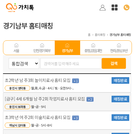
경기남부 홈티매칭
홈
홈티매칭
경기남부 홈티매칭
서울
인천/경기 북부
경기남부
충청,강원,대전
전라,경상,부산
초2학년 남 주3회 놀이치료사 홈티 모집
매칭완료
+ 1
월,화,수,금 - 4시 / 토 - 오전9시~..
용인시 영덕동
[급구] 4세 6개월 남 주2회 작업치료사 홈티 모집
매칭완료
+ 2
월~금 - 9시
용인시 보라동
초3학년 여 주2회 미술치료사 홈티 모집
매칭완료
+ 3
월~금 - 5시~8시
하남시 감이동