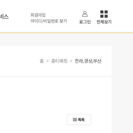
회원가입
비스
아이디/비밀번호 찾기
로그인
전체보기
홈
홈티매칭
전라,경상,부산
목록