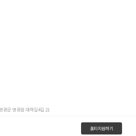
남 영광군 영광읍 대하길4길 21
홈티지원하기