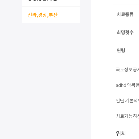
전라,경상,부산
치료종류
희망횟수
연령
국토정보공사
adhd 약복
일단 기본적
치료가능하신
위치