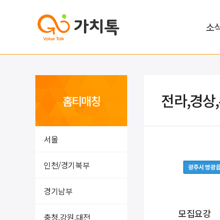
소
전라,경상
홈티매칭
서울
인천/경기북부
광주시 영광
경기남부
모집요강
충청,강원,대전