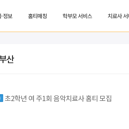
식·정보
홈티매칭
학부모 서비스
치료사 서
,부산
초2학년 여 주1회 음악치료사 홈티 모집
읍