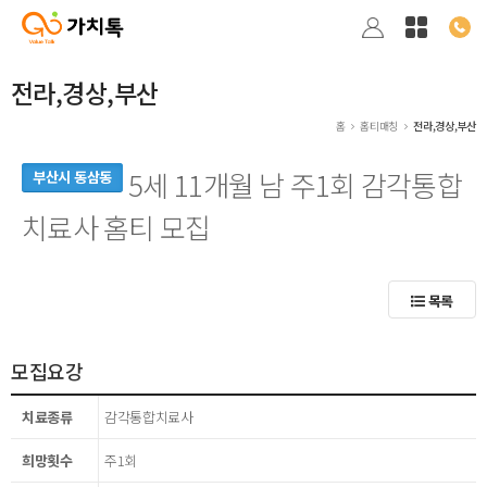
전라,경상,부산
홈
홈티매칭
전라,경상,부산
5세 11개월 남 주1회 감각통합
부산시 동삼동
치료사 홈티 모집
목록
모집요강
치료종류
감각통합치료사
희망횟수
주1회