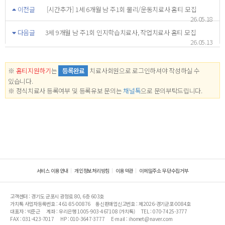
이전글
[시간추가] 1세 6개월 남 주1회 물리/운동치료사 홈티 모집
26.05.18
다음글
3세 9개월 남 주1회 인지학습치료사, 작업치료사 홈티 모집
26.05.13
※
홈티지원하기
는
등록완료
치료사회원으로 로그인하셔야 작성하실 수
있습니다.
※ 정식치료사 등록여부 및 등록유보 문의는
채널톡
으로 문의부탁드립니다.
서비스 이용안내
개인정보처리방침
이용약관
이메일주소 무단수집거부
고객센터 : 경기도 군포시 광정로 80, 6층 603호
가치톡 사업자등록번호 : 461-85-00876
통신판매업신고번호 : 제2026-경기군포-0084호
대표자 : 박준근
계좌 : 우리은행 1005-903-467108 (가치톡)
TEL : 070-7425-3777
FAX : 031-423-7017
HP : 010-3647-3777
E-mail : ihomet@naver.com