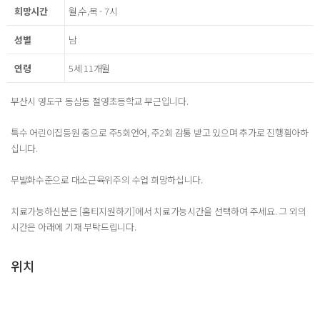
희망시간
월,수,목 - 7시
성별
남
연령
5세 11개월
부산시 영도구 동삼동 절영초등학교 부근입니다.
특수 어린이집등원 중으로 주5회언어, 주2회 감통 받고 있으며 추가로 진행흼아하
십니다.
무발화수준으로 대소근육위주의 수업 희망하십니다.
치료가능하신분은 [홈티지원하기]에서 치료가능시간을 선택하여 주세요. 그 외의
시간은 아래에 기재 부탁드립니다.
위치