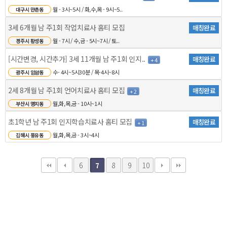
월 - 3시~5시 / 화,수,목 - 9시~5..
대구시 만촌동
3세 6개월 남 주1회 작업치료사 홈티 모집
매칭완료
월 - 7시 / 수,금 - 5시~7시 / 토..
경주시 황성동
[시간변경, 시간추가] 3세 11개월 남 주1회 인지..
매칭완료
+ 4
수- 4시~5시30분 / 목-4시~8시
광주시 임암동
2세 8개월 남 주1회 언어치료사 홈티 모집
매칭완료
+ 2
월,화,목,금 - 10시~1시
부산시 명지동
초1학년 남 주1회 인지학습치료사 홈티 모집
매칭완료
+ 1
월,화,목,금 - 3시~4시
김해시 풍유동
6
8
9
10
7