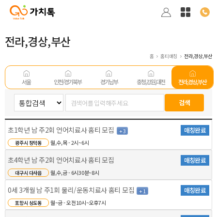
전라,경상,부산
홈
홈티매칭
전라,경상,부산
서울
인천/경기 북부
경기남부
충청,강원,대전
전라,경상,부산
초1학년 남 주2회 언어치료사 홈티 모집
매칭완료
+ 3
월,수,목 - 2시~6시
광주시 장덕동
초4학년 남 주2회 언어치료사 홈티 모집
매칭완료
월,수,금 - 6시30분~8시
대구시 다사읍
0세 3개월 남 주1회 물리/운동치료사 홈티 모집
매칭완료
+ 1
월~금 - 오전10시~오후7시
포항시 상도동