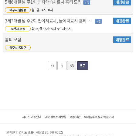
5세6개월 남 주1회 인지학습치료사 홈티 모집
매칭완료
+ 3
월~금 - 4시~8시
대구시 월성동
3세7개월 남 주2회 언어치료사, 놀이치료사 홈티 모집
매칭완료
+ 6
화,수,금 - 3시~5시 or 7시~8시
부산시 우동
홈티 모집
매칭완료
광주시 동작구
56
57
서비스 이용안내
개인정보처리방침
이용약관
이메일주소 무단수집거부
고객센터 : 경기도 군포시 광정로 80, 6층 603호