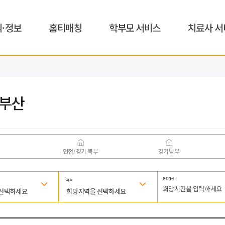
식·정보
홈티매칭
학부모 서비스
치료사 서
,부산
인천/경기 북부
경기남부
통합검색
지 역
 선택하세요
희망지역을 선택하세요