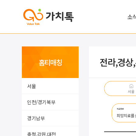
소
전라,경상
홈티매칭
서울
서울
인천/경기북부
치료종류
희망치료를
경기남부
충청,강원,대전