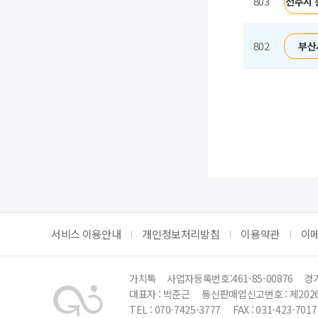
803
전주시 
802
부산
처음
서비스 이용안내
개인정보처리방침
이용약관
이
가치톡
사업자등록번호:461-85-00876
경기
대표자 : 박준근
통신판매업신고번호 : 제202
TEL : 070-7425-3777
FAX : 031-423-7017