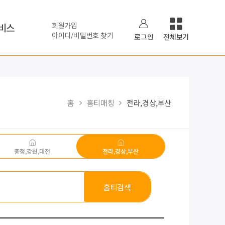
회원가입
비스
아이디/비밀번호 찾기
로그인
전체보기
홈
홈티매칭
전라,경상,부산
충청,강원,대전
전라,경상,부산