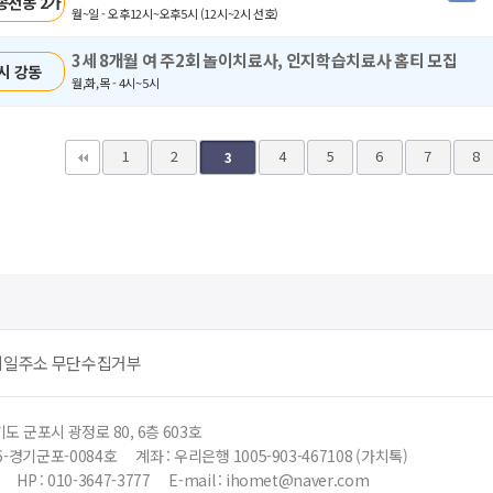
송천동 2가
월~일 - 오후12시~오후5시 (12시~2시 선호)
3세 8개월 여 주2회 놀이치료사, 인지학습치료사 홈티 모집
시 강동
월,화,목 - 4시~5시
다음
맨끝
1
2
4
5
6
7
8
3
메일주소 무단수집거부
도 군포시 광정로 80, 6층 603호
6-경기군포-0084호
계좌 : 우리은행 1005-903-467108 (가치톡)
HP : 010-3647-3777
E-mail : ihomet@naver.com