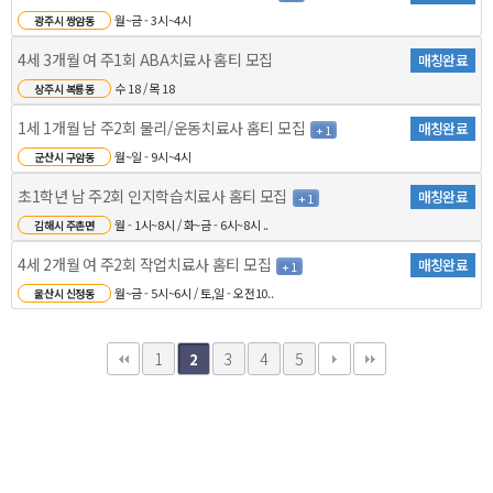
월~금 - 3시~4시
광주시 쌍암동
4세 3개월 여 주1회 ABA치료사 홈티 모집
매칭완료
수 18 / 목 18
상주시 복룡동
1세 1개월 남 주2회 물리/운동치료사 홈티 모집
매칭완료
+ 1
월~일 - 9시~4시
군산시 구암동
초1학년 남 주2회 인지학습치료사 홈티 모집
매칭완료
+ 1
월 - 1시~8시 / 화~금 - 6시~8시 ..
김해시 주촌면
4세 2개월 여 주2회 작업치료사 홈티 모집
매칭완료
+ 1
월~금 - 5시~6시 / 토,일 - 오전10..
울산시 신정동
1
3
4
5
2