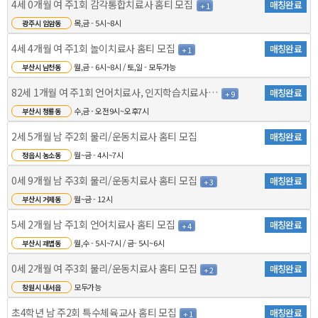
4세 0개월 여 주1회 감각통합치료사 홈티 모집
매칭완료
+ 1
목,금 - 5시~8시
광주시 임암동
4세 4개월 여 주1회 놀이치료사 홈티 모집
매칭완료
+ 1
월,금 - 6시~8시 / 토,일 - 모두가능
부산시 남천동
82세 1개월 여 주1회 언어치료사, 인지학습치료사 홈..
매칭완료
+ 9
수,금 - 오전9시~오후7시
부산시 청룡동
2세 5개월 남 주2회 물리/운동치료사 홈티 모집
매칭완료
월~금 - 4시~7시
정읍시 농소동
0세 9개월 남 주3회 물리/운동치료사 홈티 모집
매칭완료
+ 3
월~금 - 12시
부산시 거제동
5세 2개월 남 주1회 언어치료사 홈티 모집
매칭완료
+ 4
월,수 - 5시~7시 / 금- 5시~6시
부산시 괘법동
0세 2개월 여 주3회 물리/운동치료사 홈티 모집
매칭완료
+ 2
모두가능
창원시 내서읍
초4학년 남 주2회 특수체육교사 홈티 모집
매칭완료
+ 1