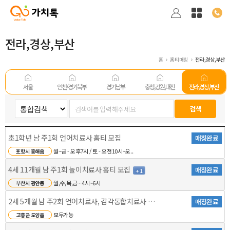
전라,경상,부산
홈
홈티매칭
전라,경상,부산
서울
인천/경기 북부
경기남부
충청,강원,대전
전라,경상,부산
초1학년 남 주1회 언어치료사 홈티 모집
매칭완료
월~금 - 오후7시 / 토 - 오전10시~오..
포항시 흥해읍
4세 11개월 남 주1회 놀이치료사 홈티 모집
매칭완료
+ 1
월,수,목,금 - 4시~6시
부산시 광안동
2세 5개월 남 주2회 언어치료사, 감각통합치료사 홈티..
매칭완료
모두가능
고흥군 도양읍