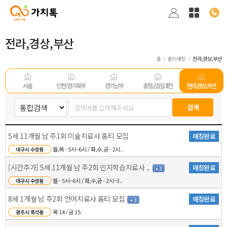
전라,경상,부산
홈
홈티매칭
전라,경상,부산
서울
인천/경기 북부
경기남부
충청,강원,대전
전라,경상,부산
5세 11개월 남 주1회 미술치료사 홈티 모집
매칭완료
월,목 - 5시~6시 / 화,수,금 - 2시..
대구시 수성동
[시간추가] 5세 11개월 남 주2회 인지학습치료사 ..
매칭완료
+ 3
월 - 5시~6시 / 화,수,금 - 2시~3..
대구시 수성동
8세 1개월 남 주2회 언어치료사 홈티 모집
매칭완료
+ 3
목 14 / 금 15
광주시 흑석동