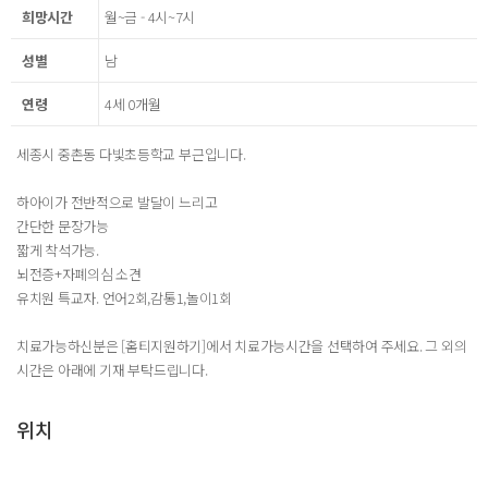
희망시간
월~금 - 4시~7시
성별
남
연령
4세 0개월
세종시 중촌동 다빛초등학교 부근입니다.
하아이가 전반적으로 발달이 느리고
간단한 문장가능
짧게 착석가능.
뇌전증+자폐의심 소견
유치원 특교자. 언어2회,감통1,놀이1회
치료가능하신분은 [홈티지원하기]에서 치료가능시간을 선택하여 주세요. 그 외의
시간은 아래에 기재 부탁드립니다.
위치