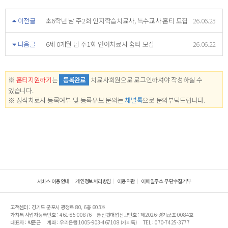
이전글
초6학년 남 주2회 인지학습치료사, 특수교사 홈티 모집
26.06.23
다음글
6세 0개월 남 주1회 언어치료사 홈티 모집
26.06.22
※
홈티지원하기
는
등록완료
치료사회원으로 로그인하셔야 작성하실 수
있습니다.
※ 정식치료사 등록여부 및 등록유보 문의는
채널톡
으로 문의부탁드립니다.
서비스 이용안내
개인정보처리방침
이용약관
이메일주소 무단수집거부
고객센터 : 경기도 군포시 광정로 80, 6층 603호
가치톡 사업자등록번호 : 461-85-00876
통신판매업신고번호 : 제2026-경기군포-0084호
대표자 : 박준근
계좌 : 우리은행 1005-903-467108 (가치톡)
TEL : 070-7425-3777