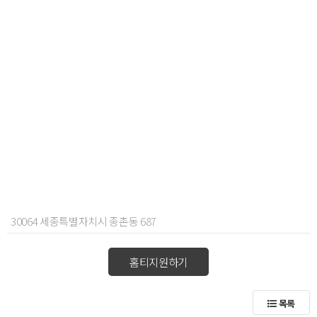
30064 세종특별자치시 종촌동 687
홈티지원하기
목록