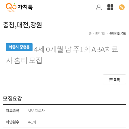
충청,대전,강원
홈
홈티매칭
충청,대전,강원
4세 0개월 남 주1회 ABA치료
세종시 중촌동
사 홈티 모집
목록
모집요강
치료종류
ABA치료사
희망횟수
주1회