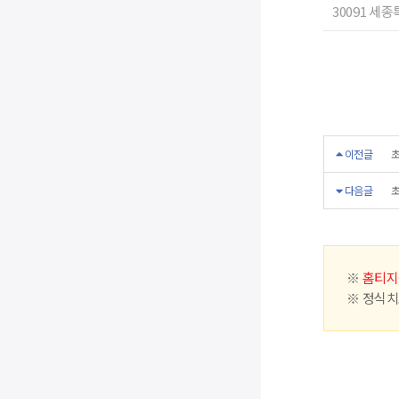
30091 세
이전글
초
다음글
초
※
홈티지
※ 정식치