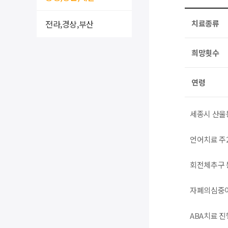
전라,경상,부산
치료종류
희망횟수
연령
세종시 산울
언어치료 주
회전체추구 
자폐의심중이
ABA치료 