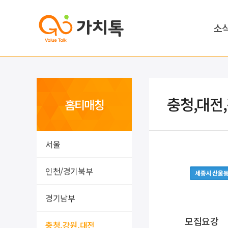
소
충청,대전
홈티매칭
서울
인천/경기북부
세종시 산울
경기남부
모집요강
충청,강원,대전