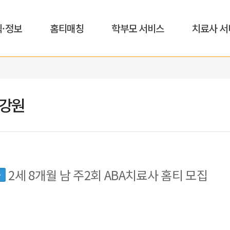
식·정보
홈티매칭
학부모 서비스
치료사 서
,강원
2세 8개월 남 주2회 ABA치료사 홈티 모집
동