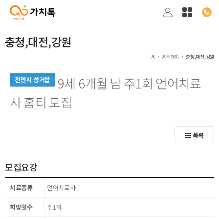
충청,대전,강원
홈
홈티매칭
충청,대전,강원
9세 6개월 남 주1회 언어치료
천안시 성거읍
사 홈티 모집
목록
모집요강
치료종류
언어치료사
희망횟수
주1회