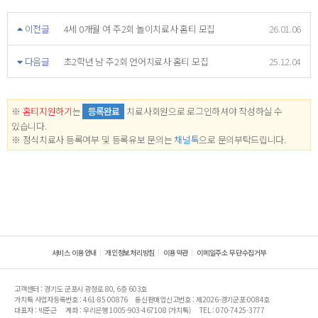
이전글
4세 0개월 여 주2회 놀이치료사 홈티 모집
26.01.06
다음글
초2학년 남 주2회 언어치료사 홈티 모집
25.12.04
※
홈티지원하기
는
등록완료
치료사회원으로 로그인하셔야 작성하실 수
있습니다.
※ 정식치료사 등록여부 및 등록유보 문의는
채널톡
으로 문의부탁드립니다.
서비스 이용안내
개인정보처리방침
이용약관
이메일주소 무단수집거부
고객센터 : 경기도 군포시 광정로 80, 6층 603호
가치톡 사업자등록번호 : 461-85-00876
통신판매업신고번호 : 제2026-경기군포-0084호
대표자 : 박준근
계좌 : 우리은행 1005-903-467108 (가치톡)
TEL : 070-7425-3777