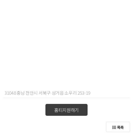
31048 충남 천안시 서북구 성거읍 소우리 253-19
홈티지원하기
목록