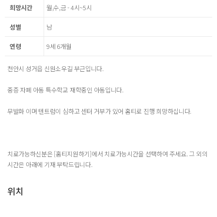
희망시간
월,수,금 - 4시~5시
성별
남
연령
9세 6개월
천안시 성거읍 신원소우길 부근입니다.
중증 자폐 아동 특수학교 재학중인 아동입니다.
무발화 이며 텐트럼이 심하고 센터 거부가 있어 홈티로 진행 희망하십니다.
치료가능하신분은 [홈티지원하기]에서 치료가능시간을 선택하여 주세요. 그 외의
시간은 아래에 기재 부탁드립니다.
위치