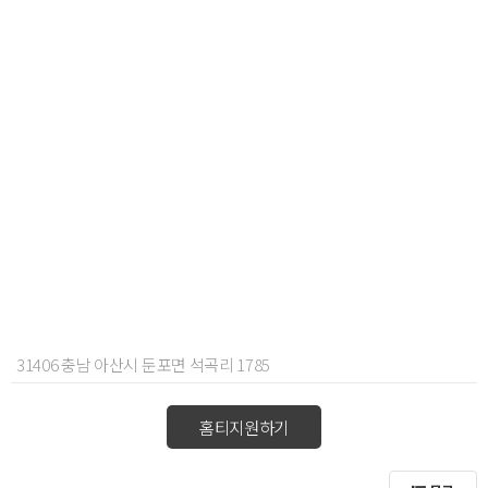
31406 충남 아산시 둔포면 석곡리 1785
홈티지원하기