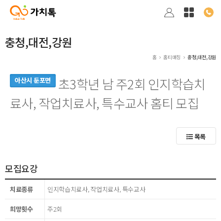
충청,대전,강원
홈
홈티매칭
충청,대전,강원
초3학년 남 주2회 인지학습치
아산시 둔포면
료사, 작업치료사, 특수교사 홈티 모집
목록
모집요강
치료종류
인지학습치료사, 작업치료사, 특수교사
희망횟수
주2회