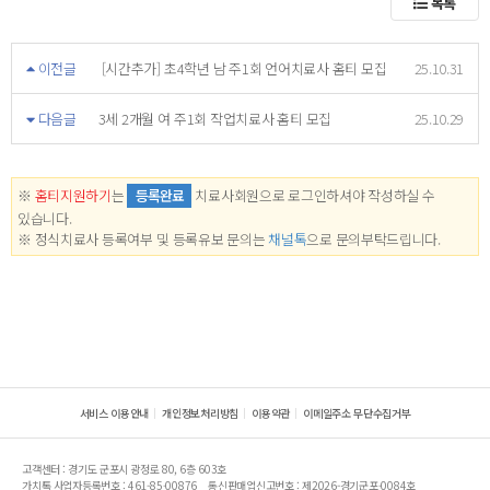
목록
이전글
[시간추가] 초4학년 남 주1회 언어치료사 홈티 모집
25.10.31
다음글
3세 2개월 여 주1회 작업치료사 홈티 모집
25.10.29
※
홈티지원하기
는
등록완료
치료사회원으로 로그인하셔야 작성하실 수
있습니다.
※ 정식치료사 등록여부 및 등록유보 문의는
채널톡
으로 문의부탁드립니다.
서비스 이용안내
개인정보처리방침
이용약관
이메일주소 무단수집거부
고객센터 : 경기도 군포시 광정로 80, 6층 603호
가치톡 사업자등록번호 : 461-85-00876
통신판매업신고번호 : 제2026-경기군포-0084호