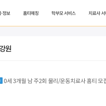
식·정보
홈티매칭
학부모 서비스
치료사 서
,강원
0세 3개월 남 주2회 물리/운동치료사 홈티 모
읍