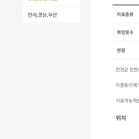
전라,경상,부산
치료종류
희망횟수
연령
진천군 진천
이른둥이에 
치료가능하신
위치