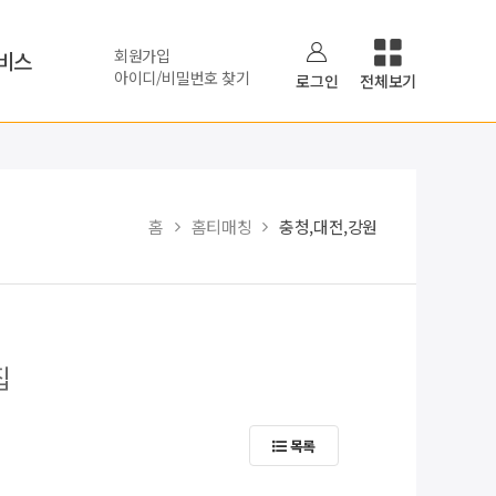
회원가입
비스
아이디/비밀번호 찾기
로그인
전체보기
홈
홈티매칭
충청,대전,강원
집
목록