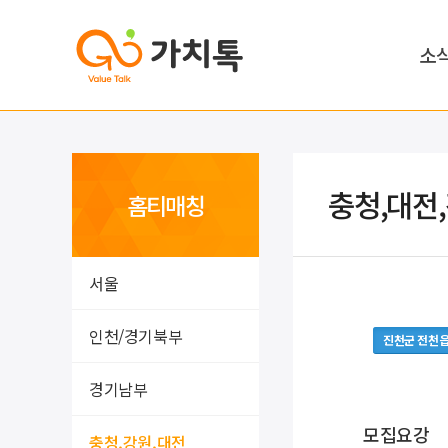
소
충청,대전
홈티매칭
서울
인천/경기북부
진천군 전천
경기남부
모집요강
충청,강원,대전