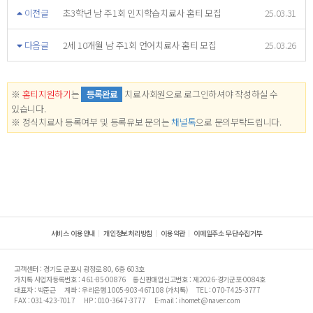
이전글
초3학년 남 주1회 인지학습치료사 홈티 모집
25.03.31
다음글
2세 10개월 남 주1회 언어치료사 홈티 모집
25.03.26
※
홈티지원하기
는
등록완료
치료사회원으로 로그인하셔야 작성하실 수
있습니다.
※ 정식치료사 등록여부 및 등록유보 문의는
채널톡
으로 문의부탁드립니다.
서비스 이용안내
개인정보처리방침
이용약관
이메일주소 무단수집거부
고객센터 : 경기도 군포시 광정로 80, 6층 603호
가치톡 사업자등록번호 : 461-85-00876
통신판매업신고번호 : 제2026-경기군포-0084호
대표자 : 박준근
계좌 : 우리은행 1005-903-467108 (가치톡)
TEL : 070-7425-3777
FAX : 031-423-7017
HP : 010-3647-3777
E-mail : ihomet@naver.com