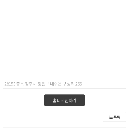
28153 충북 청주시 청원구 내수읍 구성리 266
홈티지원하기
목록