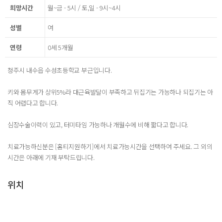
희망시간
월~금 - 5시 / 토,일 - 9시~4시
성별
여
연령
0세 5개월
청주시 내수읍 수성초등학교 부근입니다.
키와 몸무게가 상위5%라 대근육발달이 부족하고 뒤집기는 가능하나 되집기는 아
직 어렵다고 합니다.
심장수술이력이 있고, 터미타임 가능하나 개월수에 비해 짧다고 합니다.
치료가능하신분은 [홈티지원하기]에서 치료가능시간을 선택하여 주세요. 그 외의
시간은 아래에 기재 부탁드립니다.
위치