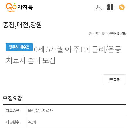
충청,대전,강원
홈
홈티매칭
충청,대전,강원
0세 5개월 여 주1회 물리/운동
청주시 내수읍
치료사 홈티 모집
목록
모집요강
치료종류
물리/운동치료사
희망횟수
주1회