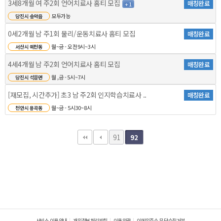
3세8개월 여 주2회 언어치료사 홈티 모집
매칭완료
+ 1
모두가능
당진시 송악읍
0세2개월 남 주1회 물리/운동치료사 홈티 모집
매칭완료
월~금 - 오전9시~3시
서산시 예천동
4세4개월 남 주2회 언어치료사 홈티 모집
매칭완료
월 ,금 - 5시~7시
당진시 석문면
[재모집, 시간추가] 초3 남 주2회 인지학습치료사 ..
매칭완료
월~금 - 5시30~8시
천안시 용곡동
91
92
서비스 이용안내
개인정보처리방침
이용약관
이메일주소 무단수집거부