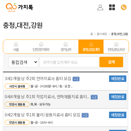
충청,대전,강원
홈
홈티매칭
충청,대전,강원
서울
인천/경기 북부
경기남부
충청,강원,대전
전라,경상,부산
3세1개월 남 주2회 언어치료사 홈티 모집
매칭완료
+ 1
월~금 - 3시30분~8시 / 토 - 오전 ..
서산시 읍내동
0세4개월 남 주1회 작업치료사, 연하재활치료 홈티..
매칭완료
+ 2
화,목 - 모두가능
천안시 쌍용동
0세2개월 남 주1회 물리/운동치료사 홈티 모집
매칭완료
+ 2
월~금 - 10시~4시
천안시 쌍용동